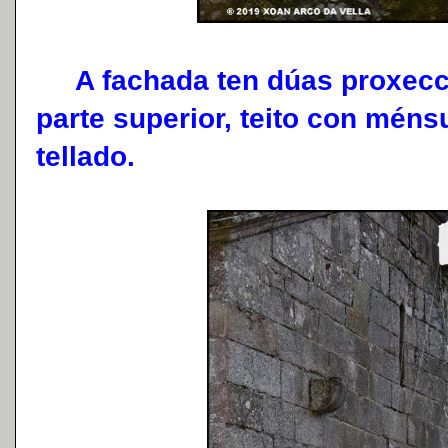
A fachada ten dúas proxecc
parte superior, teito con ménsu
tellado.