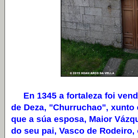
En 1345 a fortaleza foi vend
de Deza, "Churruchao", xunto
que a súa esposa, Maior Vázqu
do seu pai, Vasco de Rodeiro,