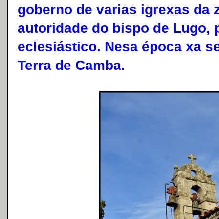
goberno de varias igrexas da 
autoridade do bispo de Lugo, 
eclesiástico. Nesa época xa 
Terra de Camba.