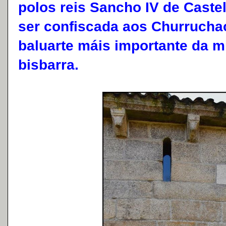
polos reis Sancho IV de Castel
ser confiscada aos Churruchao
baluarte máis importante da m
bisbarra.