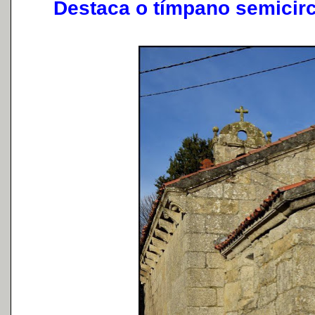
Destaca o tímpano semicircul