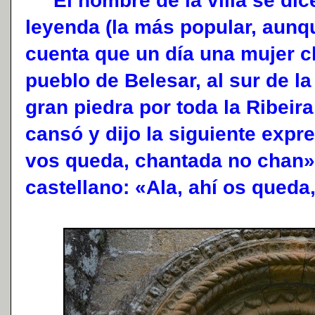
El nombre de la villa se dic
leyenda (la más popular, aunq
cuenta que un día una mujer c
pueblo de Belesar, al sur de la
gran piedra por toda la Ribeir
cansó y dijo la siguiente expre
vos queda, chantada no chan» 
castellano: «Ala, ahí os queda