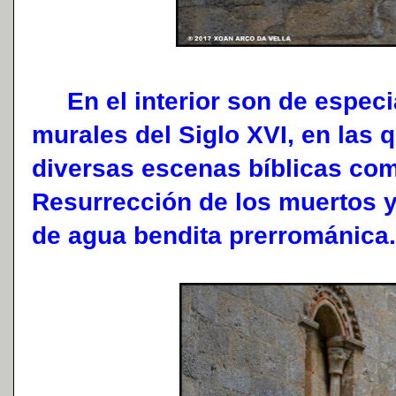
En el interior son de especia
murales del Siglo XVI, en las 
diversas escenas bíblicas com
Resurrección de los muertos y e
de agua bendita prerrománica