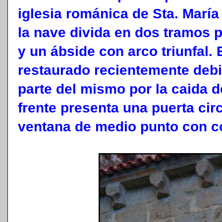
iglesia románica de Sta. Marí
la nave divida en dos tramos p
y un ábside con arco triunfal.
restaurado recientemente deb
parte del mismo por la caida d
frente presenta una puerta circ
ventana de medio punto con 