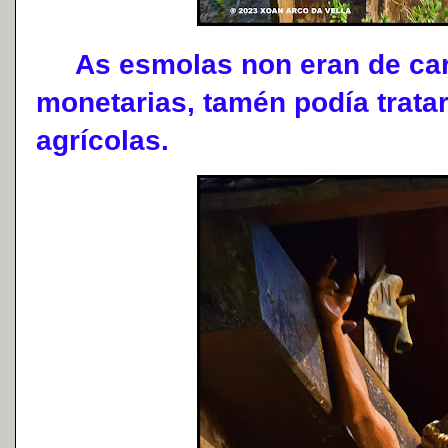
As esmolas non eran de cará
monetarias, tamén podía trata
agrícolas.