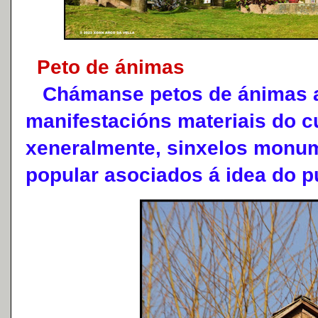
Peto de ánimas
Chámanse petos de ánimas a
manifestacións materiais do c
xeneralmente, sinxelos monu
popular asociados á idea do p