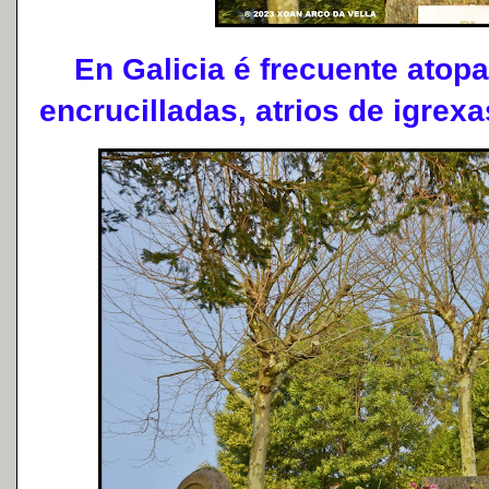
En Galicia é frecuente atopa
encrucilladas, atrios de igrexas