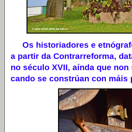
Os historiadores e etnógrafo
a partir da Contrarreforma, d
no século XVII, aínda que non 
cando se constrúan con máis 