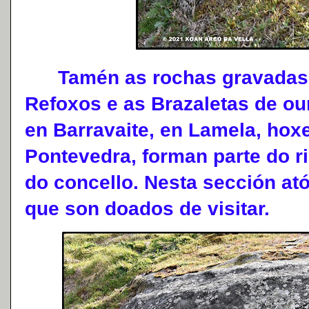
Tamén as rochas gravadas 
Refoxos e as Brazaletas de ou
en Barravaite, en Lamela, ho
Pontevedra, forman parte do ri
do concello. Nesta sección a
que son doados de visitar.