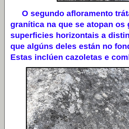
O segundo afloramento trát
granítica na que se atopan os
superficies horizontais a disti
que algúns deles están no fon
Estas inclúen cazoletas e com