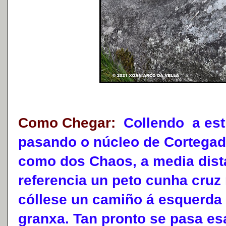
Como Chegar:
Collendo a est
pasando o núcleo de Cortegad
como dos Chaos, a media dis
referencia un peto cunha cruz
cóllese un camiño á esquerda 
granxa. Tan pronto se pasa es