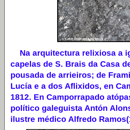
Na arquitectura relixiosa a i
capelas de S. Brais da Casa 
pousada de arrieiros; de Fram
Lucía e a dos Aflixidos, en C
1812. En Camporrapado atópas
político galeguista Antón Alon
ilustre médico Alfredo Ramos(