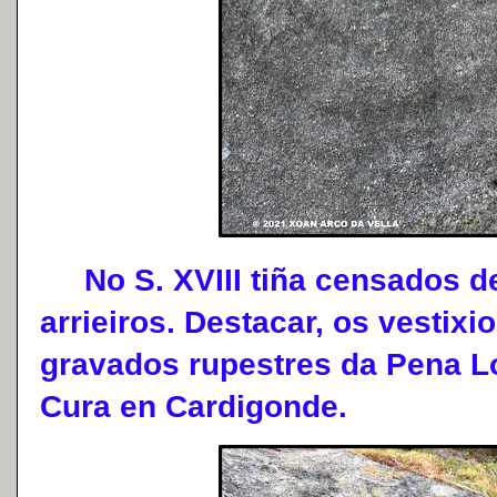
No S. XVIII tiña censados de
arrieiros. Destacar, os vestixi
gravados rupestres da Pena L
Cura en Cardigonde.