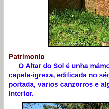
Patrimonio
O Altar do Sol é unha mámoa 
capela-igrexa, edificada no séc
portada, varios canzorros e a
interior.