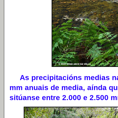
As precipitacións medias na
mm anuais de media, aínda qu
sitúanse entre 2.000 e 2.500 