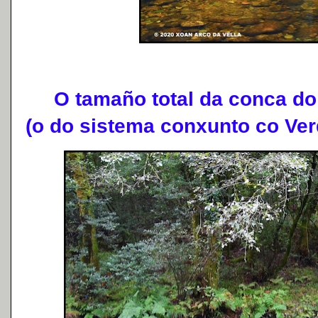
O tamaño total da conca do 
(o do sistema conxunto co Ver