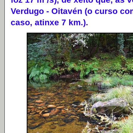
Verdugo - Oitavén (o curso co
caso, atinxe 7 km.).