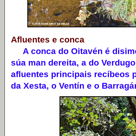
Afluentes e conca
A conca do Oitavén é disimét
súa man dereita, a do Verdugo
afluentes principais recíbeos 
da Xesta, o Ventín e o Barragá