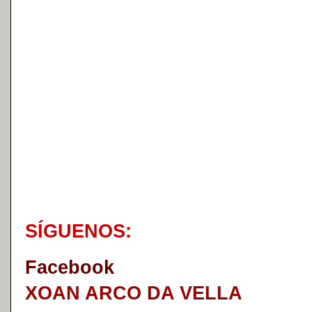
S
Í
GUENOS:
Faceb
o
ok
XOAN ARCO DA VELLA