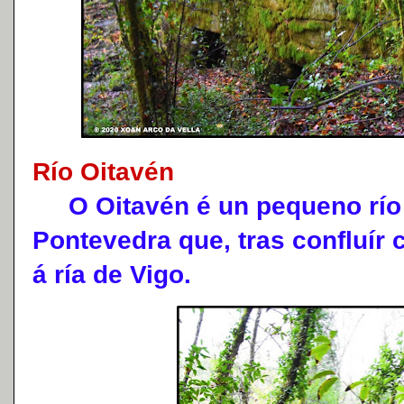
Río Oitavén
O Oitavén é un pequeno río 
Pontevedra que, tras confluír 
á ría de Vigo.