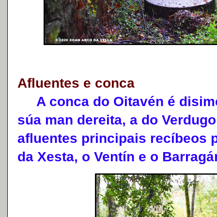
Afluentes e conca
A conca do Oitavén é disimét
súa man dereita, a do Verdugo
afluentes principais recíbeos 
da Xesta, o Ventín e o Barragá