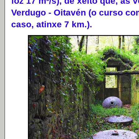
foz 17 m³/s), de xeito que, ás 
Verdugo - Oitavén (o curso co
caso, atinxe 7 km.).