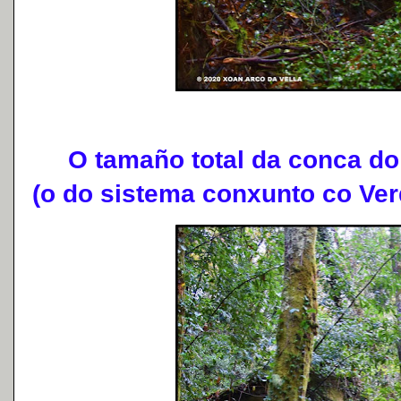
O tamaño total da conca do 
(o do sistema conxunto co Ver