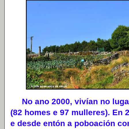
No ano 2000, vivían no lugar
(82 homes e 97 mulleres). En 2
e desde entón a poboación co