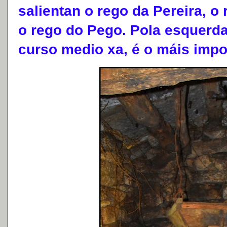
salientan o rego da Pereira, o
o rego do Pego. Pola esquerda
curso medio xa, é o máis impo