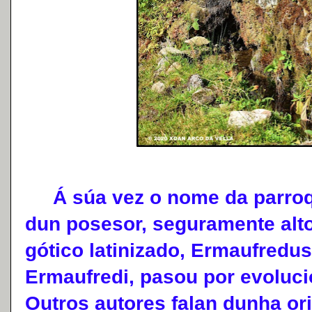
Á súa vez o nome da parroqu
dun posesor, seguramente alt
gótico latinizado, Ermaufredus
Ermaufredi, pasou por evoluc
Outros autores falan dunha or