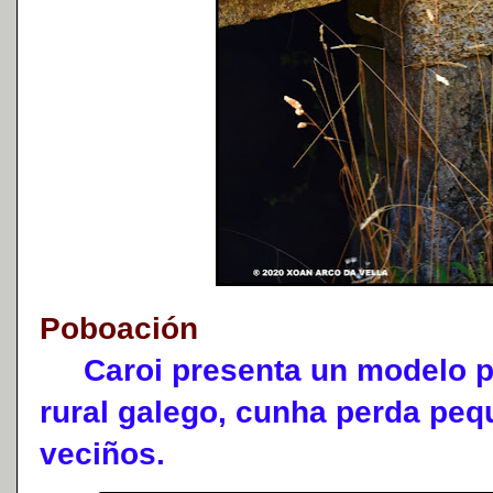
Poboación
Caroi presenta un modelo po
rural galego, cunha perda peq
veciños.