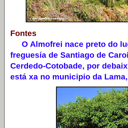
Fontes
O Almofrei nace preto do lug
freguesía de Santiago de Caroi
Cerdedo-Cotobade, por debaix
está xa no municipio da Lama