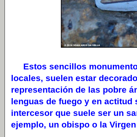
Estos sencillos monumentos 
locales, suelen estar decorad
representación de las pobre 
lenguas de fuego y en actitud 
intercesor que suele ser un sa
ejemplo, un obispo o la Virgen