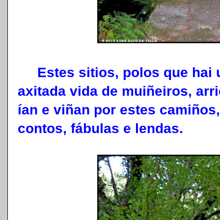
Estes sitios, polos que hai
axitada vida de muiñeiros, ar
ían e viñan por estes camiños,
contos, fábulas e lendas.