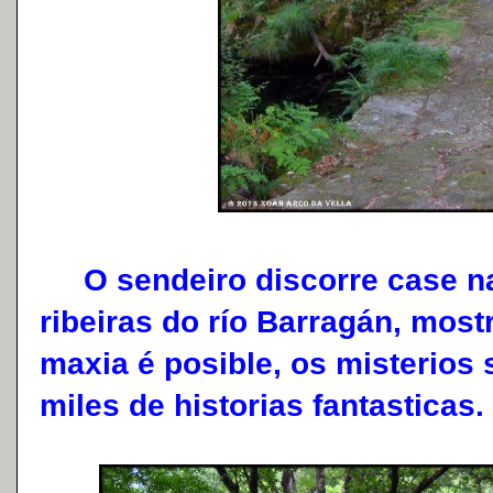
O sendeiro discorre case na 
ribeiras do río Barragán, mos
maxia é posible, os misterios
miles de historias fantasticas.