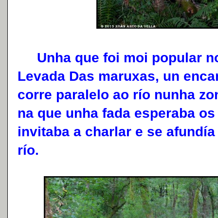
Unha que foi moi popular no
Levada Das maruxas, un enca
corre paralelo ao río nunha zo
na que unha fada esperaba os 
invitaba a charlar e se afundí
río.