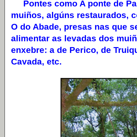
Pontes como A ponte de Pau
muiños, algúns restaurados, 
O do Abade, presas nas que se
alimentar as levadas dos mui
enxebre: a de Perico, de Truiq
Cavada, etc.