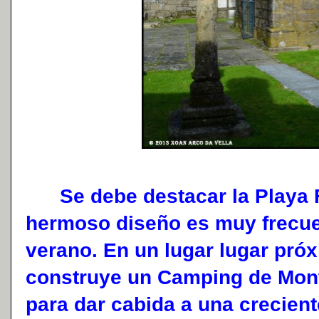
Se debe destacar la Playa Fl
hermoso diseño es muy frecue
verano. En un lugar lugar próx
construye un Camping de Mont
para dar cabida a una crecie