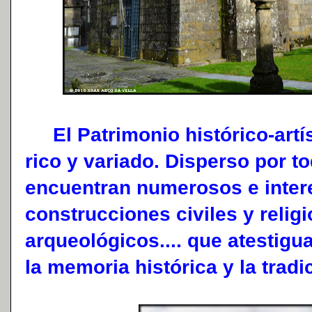
El Patrimonio histórico-artí
rico y variado. Disperso por t
encuentran numerosos e inte
construcciones civiles y religi
arqueológicos.... que atestig
la memoria histórica y la tradi