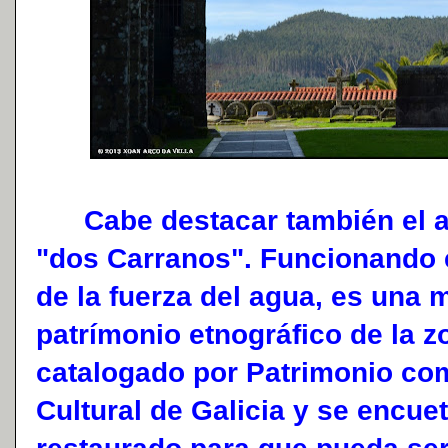
Cabe destacar también el as
"dos Carranos". Funcionando 
de la fuerza del agua, es una 
patrímonio etnográfico de la z
catalogado por Patrimonio com
Cultural de Galicia y se encu