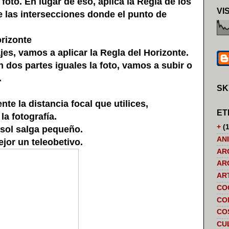
oto. En lugar de eso, aplica la Regla de los
VI
de las intersecciones donde el punto de
rizonte
, vamos a aplicar la Regla del Horizonte.
n dos partes iguales la foto, vamos a subir o
.
SK
e la distancia focal que utilices,
ET
la fotografía.
+
(1
 sol salga pequeño.
AN
ejor un
teleob
etivo
.
AR
AR
AR
CO
CO
CO
CU