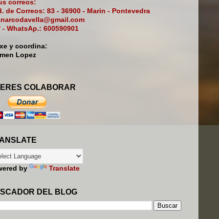
s correos:
. de Correos: 83 - 36900 - Marin - Pontevedra
narcodavella@gmail.com
f - WhatsAp.: 600590901
ixe y coordina:
rmen Lopez
ERES COLABORAR
ANSLATE
wered by
Translate
SCADOR DEL BLOG