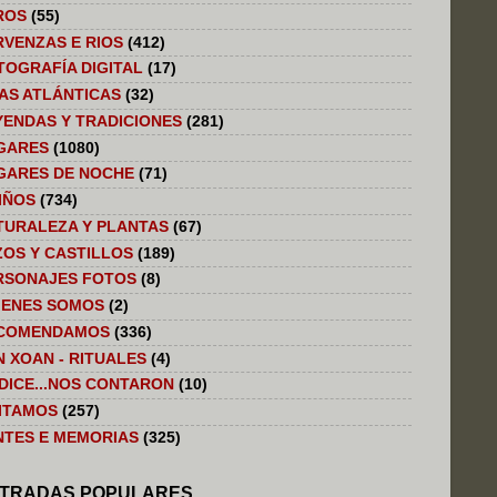
ROS
(55)
RVENZAS E RIOS
(412)
TOGRAFÍA DIGITAL
(17)
LAS ATLÁNTICAS
(32)
YENDAS Y TRADICIONES
(281)
GARES
(1080)
GARES DE NOCHE
(71)
IÑOS
(734)
TURALEZA Y PLANTAS
(67)
ZOS Y CASTILLOS
(189)
RSONAJES FOTOS
(8)
IENES SOMOS
(2)
COMENDAMOS
(336)
N XOAN - RITUALES
(4)
 DICE...NOS CONTARON
(10)
SITAMOS
(257)
NTES E MEMORIAS
(325)
TRADAS POPULARES