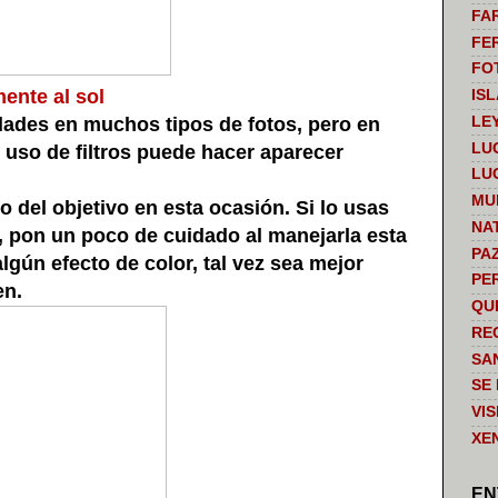
FA
FE
FO
mente al sol
IS
LE
ades en muchos tipos de fotos, pero en
LU
 uso de filtros puede hacer aparecer
LU
MU
 del objetivo en esta ocasión. Si lo usas
NA
s, pon un poco de cuidado al manejarla esta
PA
algún efecto de color, tal vez sea mejor
PE
en.
QU
RE
SA
SE
VI
XE
EN