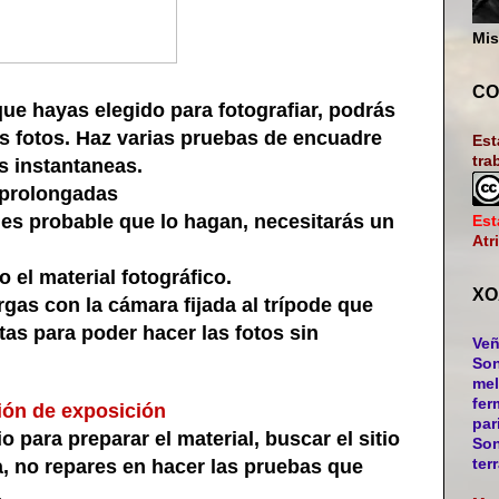
Mis
CO
ue hayas elegido para fotografiar, podrás
as fotos. Haz varias pruebas de encuadre
Est
tra
as instantaneas.
 prolongadas
 es probable que lo hagan, necesitarás un
Est
Atr
el material fotográfico.
XO
as con la cámara fijada al trípode que
ltas para poder hacer las fotos sin
Veñ
Son
mel
fer
ión de exposición
par
ara preparar el material, buscar el sitio
Son
ter
ta, no repares en hacer las pruebas que
.