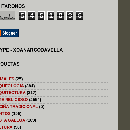
SITARONOS
6
4
6
1
0
3
6
YPE - XOANARCODAVELLA
IQUETAS
)
IMALES
(25)
QUEOLOGIA
(384)
QUITECTURA
(317)
TE RELIGIOSO
(2554)
CIÑA TRADICIONAL
(5)
NTOS
(156)
STA GALEGA
(109)
LTURA
(90)