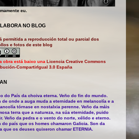
mamente eu.
LABORA NO BLOG
á permitida a reproducción total ou parcial dos
bllos e fotos de este blog
a obra está baixo una
Licencia Creative Commons
ibución-CompartirIgual 3.0 España
AN
o do País da choiva eterna. Veño do fin do mundo.
 de onde a auga muda a eternidade en melancolía e a
ancolía tórnase en nostalxia perenne. Veño da máis
mosa terra que a natureza, na súa eternidade, puido
ir. Veño da pedra e o vento do norte, xélido e eterno.
 do país que os homes chamaron Galicia. Son da
ra que os deuses quixeron chamar ETERNIA.