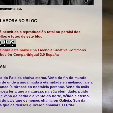
mamente eu.
LABORA NO BLOG
á permitida a reproducción total ou parcial dos
bllos e fotos de este blog
a obra está baixo una
Licencia Creative Commons
ibución-CompartirIgual 3.0 España
AN
o do País da choiva eterna. Veño do fin do mundo.
 de onde a auga muda a eternidade en melancolía e a
ancolía tórnase en nostalxia perenne. Veño da máis
mosa terra que a natureza, na súa eternidade, puido
ir. Veño da pedra e o vento do norte, xélido e eterno.
 do país que os homes chamaron Galicia. Son da
ra que os deuses quixeron chamar ETERNIA.