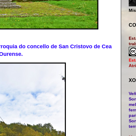
Mis
CO
Est
tra
oquia do concello de San Cristovo de Cea
 Ourense.
Est
Atr
XO
Veñ
Son
mel
fer
par
Son
ter