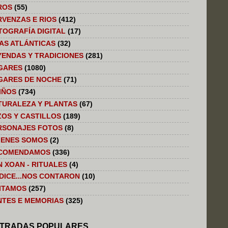
ROS
(55)
RVENZAS E RIOS
(412)
TOGRAFÍA DIGITAL
(17)
LAS ATLÁNTICAS
(32)
YENDAS Y TRADICIONES
(281)
GARES
(1080)
GARES DE NOCHE
(71)
IÑOS
(734)
TURALEZA Y PLANTAS
(67)
ZOS Y CASTILLOS
(189)
RSONAJES FOTOS
(8)
IENES SOMOS
(2)
COMENDAMOS
(336)
N XOAN - RITUALES
(4)
 DICE...NOS CONTARON
(10)
SITAMOS
(257)
NTES E MEMORIAS
(325)
TRADAS POPULARES