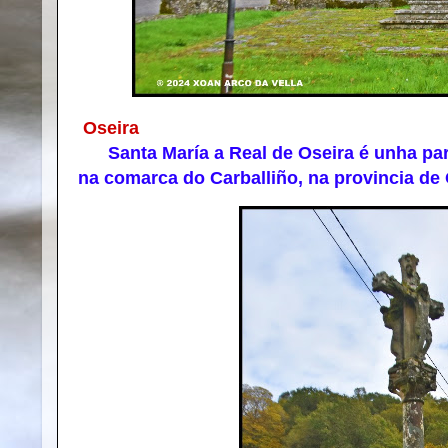
Oseira
Santa María a Real de Oseira é unha parr
na comarca do Carballiño, na provincia de