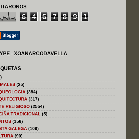
SITARONOS
6
4
6
7
8
9
1
YPE - XOANARCODAVELLA
IQUETAS
)
IMALES
(25)
QUEOLOGIA
(384)
QUITECTURA
(317)
TE RELIGIOSO
(2554)
CIÑA TRADICIONAL
(5)
NTOS
(156)
STA GALEGA
(109)
LTURA
(90)