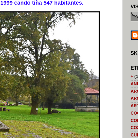
1999 cando tiña 547 habitantes.
VI
SK
ET
+
(1
AN
AR
AR
AR
CO
CO
CO
CU