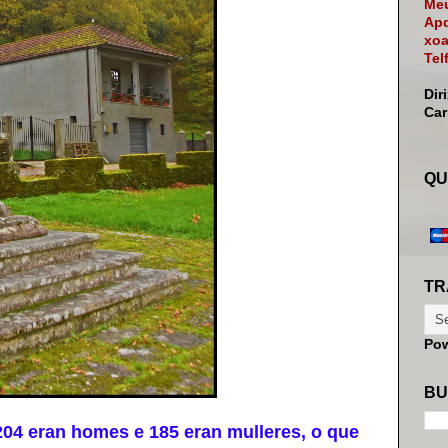
Meu
Apd
xoa
Tel
Dir
Ca
QU
TR
Po
BU
04 eran homes e 185 eran mulleres, o que