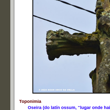
Toponimia
Oseira (do latín ossum, "lugar onde hai 