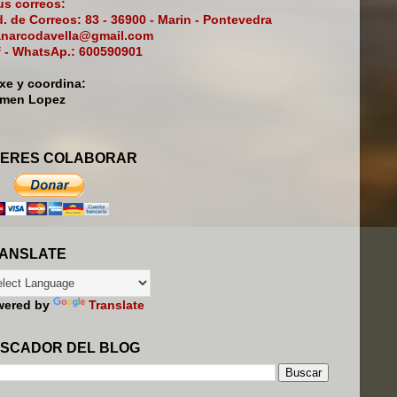
s correos:
. de Correos: 83 - 36900 - Marin - Pontevedra
narcodavella@gmail.com
f - WhatsAp.: 600590901
ixe y coordina:
rmen Lopez
ERES COLABORAR
ANSLATE
wered by
Translate
SCADOR DEL BLOG