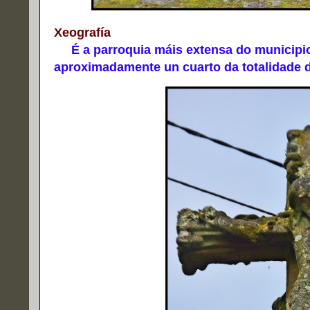
Xeografía
É a parroquia máis extensa do municipio
aproximadamente un cuarto da totalidade d