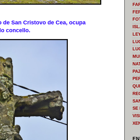
FA
FE
FO
 de San Cristovo de Cea, ocupa
IS
o concello.
LE
LU
LU
MU
NA
PA
PE
QU
RE
SA
SE
VI
XE
EN