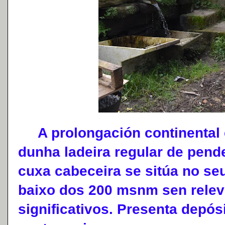
A prolongación continental e
dunha ladeira regular de pen
cuxa cabeceira se sitúa no se
baixo dos 200 msnm sen rele
significativos. Presenta depós