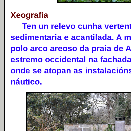
Xeografía
Ten un relevo cunha vertente
sedimentaria e acantilada. A 
polo arco areoso da praia de 
estremo occidental na fachada
onde se atopan as instalación
náutico.