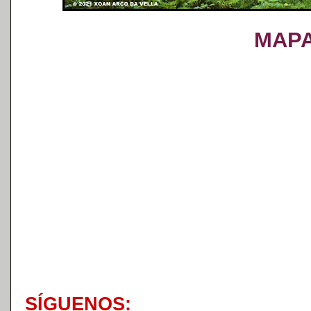
MAP
S
Í
GUENOS: