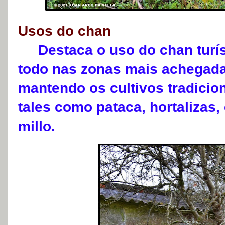
Usos do chan
Destaca o uso do chan turíst
todo nas zonas mais achegada
mantendo os cultivos tradici
tales como pataca, hortalizas
millo.