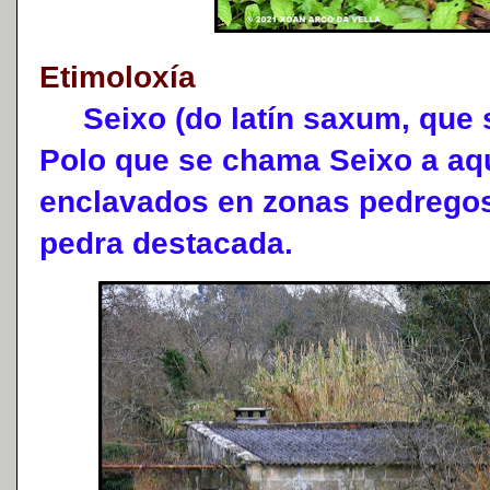
Etimoloxía
Seixo (do latín saxum, que si
Polo que se chama Seixo a aq
enclavados en zonas pedrego
pedra destacada.