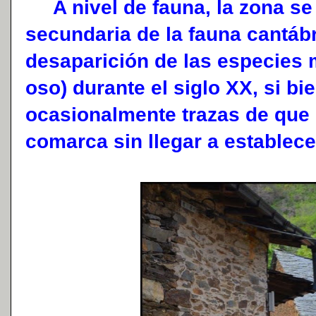
A nivel de fauna, la zona se
secundaria de la fauna cantáb
desaparición de las especies m
oso) durante el siglo XX, si b
ocasionalmente trazas de que 
comarca sin llegar a establec