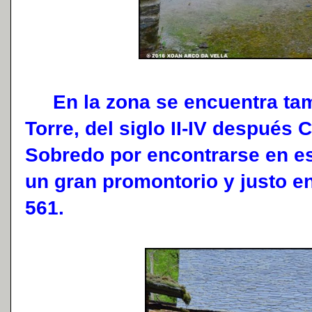
En la zona se encuentra tamb
Torre, del siglo II-IV después
Sobredo por encontrarse en est
un gran promontorio y justo en
561.