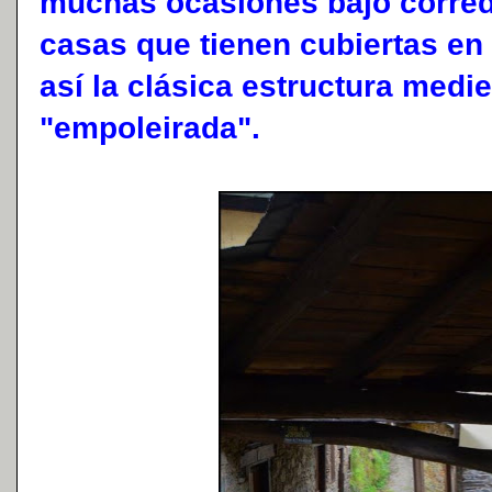
muchas ocasiones bajo corre
casas que tienen cubiertas e
así la clásica estructura med
"empoleirada".