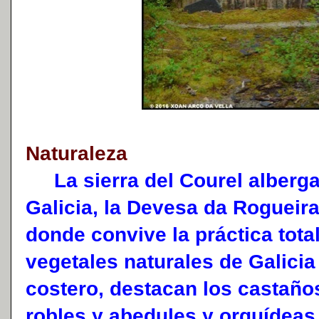
Naturaleza
La sierra del Courel alberga 
Galicia, la Devesa da Rogueir
donde convive la práctica tota
vegetales naturales de Galicia
costero, destacan los castaños
robles y abedules y orquídeas 