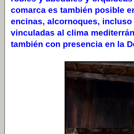
comarca es también posible e
encinas, alcornoques, incluso
vinculadas al clima mediterrán
también con presencia en la D