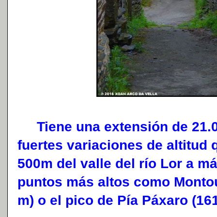
Tiene una extensión de 21.0
fuertes variaciones de altitud
500m del valle del río Lor a m
puntos más altos como Montou
m) o el pico de Pía Páxaro (16