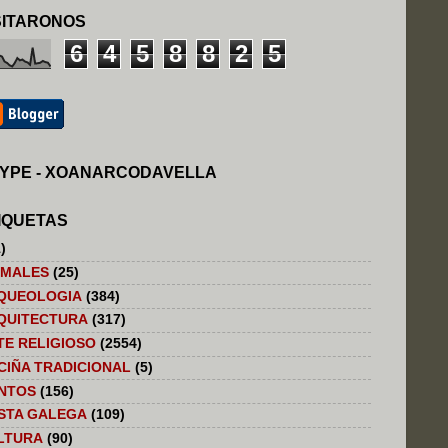
SITARONOS
6
4
5
8
8
2
5
YPE - XOANARCODAVELLA
IQUETAS
)
IMALES
(25)
QUEOLOGIA
(384)
QUITECTURA
(317)
TE RELIGIOSO
(2554)
CIÑA TRADICIONAL
(5)
NTOS
(156)
STA GALEGA
(109)
LTURA
(90)