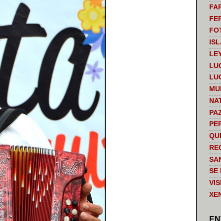
FA
FE
FO
IS
LE
LU
LU
MU
NA
PA
PE
QU
RE
SA
SE
VI
XE
EN