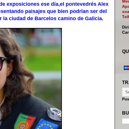
Meu
e exposiciones ese día,el pontevedrés Alex
Apd
sentando paisajes que bien podrían ser del
xoa
Tel
 la ciudad de Barcelos camino de Galicia.
Dir
Ca
QU
TR
Po
BU