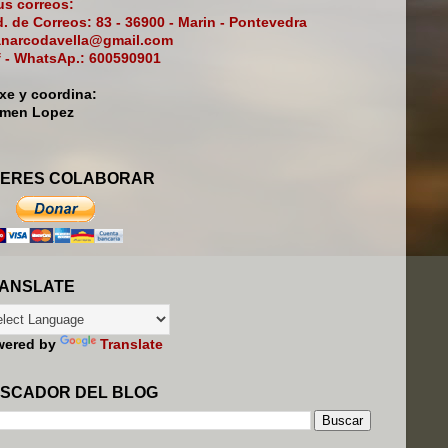
s correos:
. de Correos: 83 - 36900 - Marin - Pontevedra
narcodavella@gmail.com
f - WhatsAp.: 600590901
ixe y coordina:
rmen Lopez
ERES COLABORAR
ANSLATE
wered by
Translate
SCADOR DEL BLOG