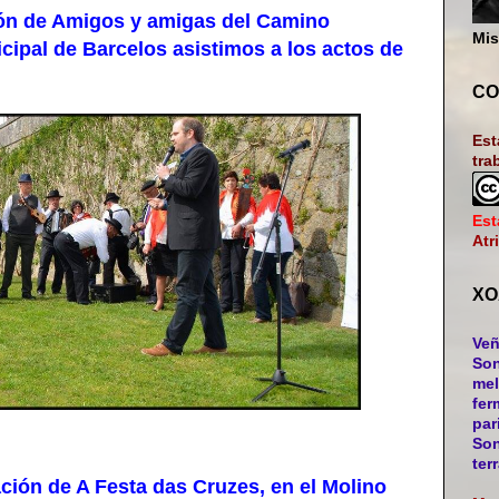
ón de Amigos y amigas del Camino
Mis
cipal de Barcelos asistimos a los actos de
CO
Est
tra
Est
Atr
XO
Veñ
Son
mel
fer
par
Son
ter
ión de A Festa das Cruzes, en el Molino