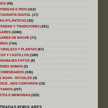
ROS
(55)
RVENZAS E RIOS
(412)
TOGRAFÍA DIGITAL
(17)
LAS ATLÁNTICAS
(32)
YENDAS Y TRADICIONES
(281)
GARES
(1080)
GARES DE NOCHE
(71)
IÑOS
(734)
TURALEZA Y PLANTAS
(67)
ZOS Y CASTILLOS
(189)
RSONAJES FOTOS
(8)
IENES SOMOS
(2)
COMENDAMOS
(336)
N XOAN - RITUALES
(4)
 DICE...NOS CONTARON
(10)
SITAMOS
(257)
NTES E MEMORIAS
(325)
TRADAS POPULARES