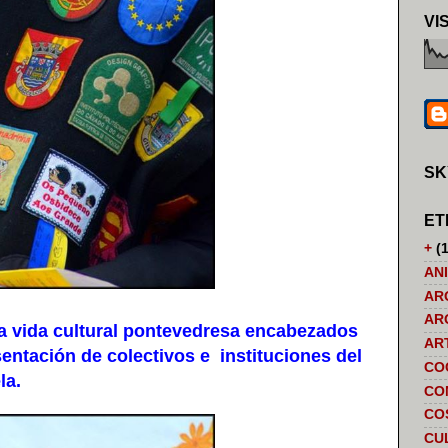
VI
SK
ET
+
(1
AN
AR
AR
ida cultural pontevedresa encabezados
AR
entación de colectivos e instituciones del
CO
la.
CO
CO
CU