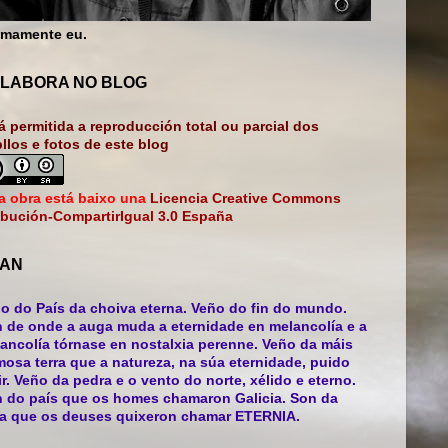
mamente eu.
LABORA NO BLOG
á permitida a reproducción total ou parcial dos
bllos e fotos de este blog
a obra está baixo una
Licencia Creative Commons
ibución-CompartirIgual 3.0 España
AN
o do País da choiva eterna. Veño do fin do mundo.
 de onde a auga muda a eternidade en melancolía e a
ancolía tórnase en nostalxia perenne. Veño da máis
mosa terra que a natureza, na súa eternidade, puido
ir. Veño da pedra e o vento do norte, xélido e eterno.
 do país que os homes chamaron Galicia. Son da
ra que os deuses quixeron chamar ETERNIA.