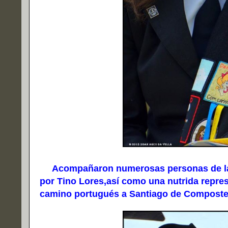
Acompañaron numerosas personas de la v
por Tino Lores,así como una nutrida repres
camino portugués a Santiago de Composte