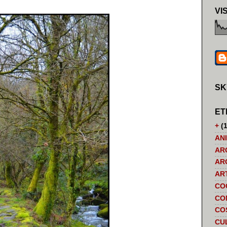
VI
SK
ET
+
(1
AN
AR
AR
AR
CO
CO
CO
CU