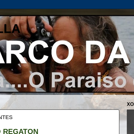
LLA
XO
NTES
O REGATON