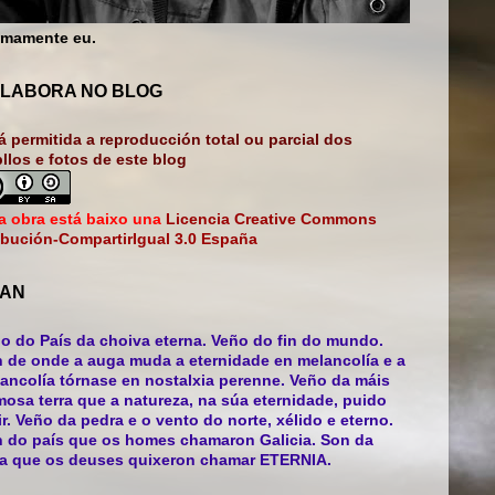
mamente eu.
LABORA NO BLOG
á permitida a reproducción total ou parcial dos
bllos e fotos de este blog
a obra está baixo una
Licencia Creative Commons
ibución-CompartirIgual 3.0 España
AN
o do País da choiva eterna. Veño do fin do mundo.
 de onde a auga muda a eternidade en melancolía e a
ancolía tórnase en nostalxia perenne. Veño da máis
mosa terra que a natureza, na súa eternidade, puido
ir. Veño da pedra e o vento do norte, xélido e eterno.
 do país que os homes chamaron Galicia. Son da
ra que os deuses quixeron chamar ETERNIA.