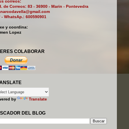
s correos:
. de Correos: 83 - 36900 - Marin - Pontevedra
narcodavella@gmail.com
f - WhatsAp.: 600590901
ixe y coordina:
rmen Lopez
ERES COLABORAR
ANSLATE
wered by
Translate
SCADOR DEL BLOG