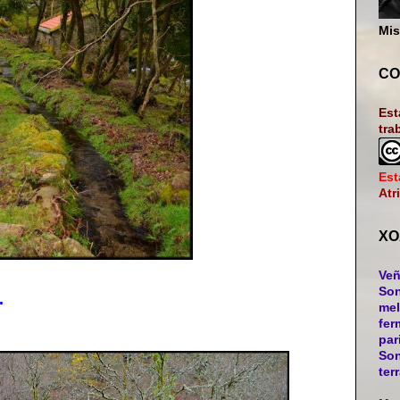
Mis
CO
Est
tra
Est
Atr
XO
Veñ
Son
.
mel
fer
par
Son
ter