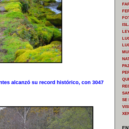
FA
FE
FO
IS
LE
LU
LU
MU
NA
PA
PE
QU
es alcanzó su record histórico, con 3047
RE
SA
SE
VI
XE
EN