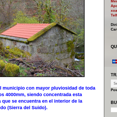
Meu
Apd
xoa
Tel
Dir
Ca
QU
TR
 municipio con mayor pluviosidad de toda
Po
los 4000mm, siendo concentrada esta
 que se encuentra en el interior de la
BU
do (Sierra del Suido).