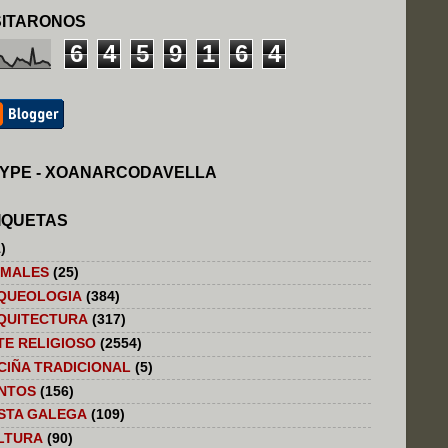
SITARONOS
6
4
5
9
1
6
4
YPE - XOANARCODAVELLA
IQUETAS
)
IMALES
(25)
QUEOLOGIA
(384)
QUITECTURA
(317)
TE RELIGIOSO
(2554)
CIÑA TRADICIONAL
(5)
NTOS
(156)
STA GALEGA
(109)
LTURA
(90)