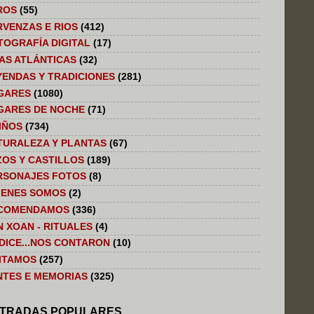
ROS
(55)
RVENZAS E RIOS
(412)
TOGRAFÍA DIGITAL
(17)
LAS ATLÁNTICAS
(32)
YENDAS Y TRADICIONES
(281)
GARES
(1080)
GARES DE NOCHE
(71)
IÑOS
(734)
TURALEZA Y PLANTAS
(67)
ZOS Y CASTILLOS
(189)
RSONAJES FOTOS
(8)
IENES SOMOS
(2)
COMENDAMOS
(336)
N XOAN - RITUALES
(4)
 DICE...NOS CONTARON
(10)
SITAMOS
(257)
NTES E MEMORIAS
(325)
TRADAS POPULARES