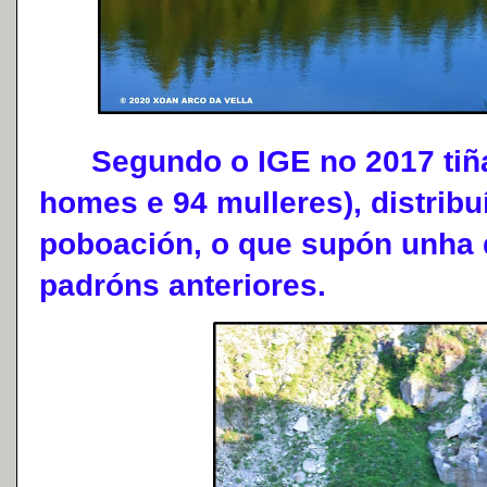
Segundo o IGE no 2017 tiña 
homes e 94 mulleres), distribu
poboación, o que supón unha 
padróns anteriores.