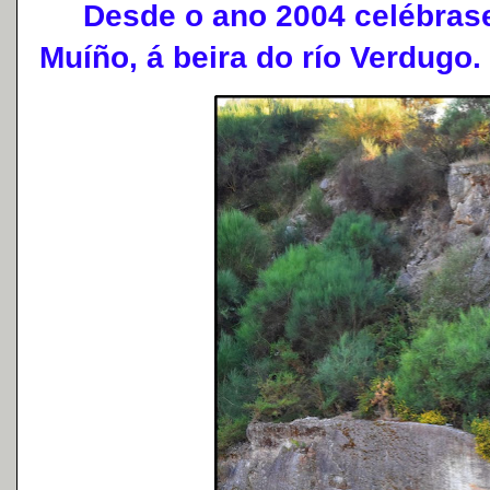
Desde o ano 2004 celébrase 
Muíño, á beira do río Verdugo.