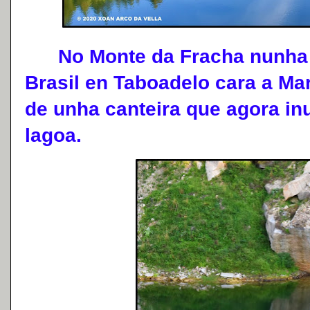
No Monte da Fracha nunha pi
Brasil en Taboadelo cara a M
de unha canteira que agora i
lagoa.