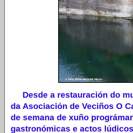
Desde a restauración do muí
da Asociación de Veciños O Car
de semana de xuño prográman
gastronómicas e actos lúdicos