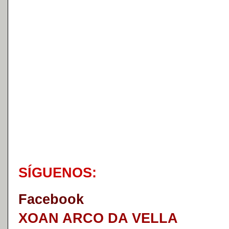
S
Í
GUENOS:
Faceb
o
ok
XOAN ARCO DA VELLA