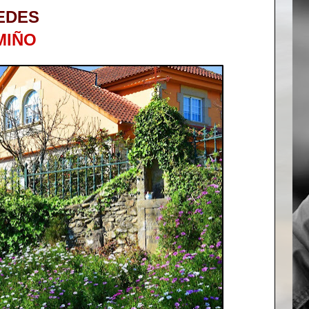
EDES
MIÑO