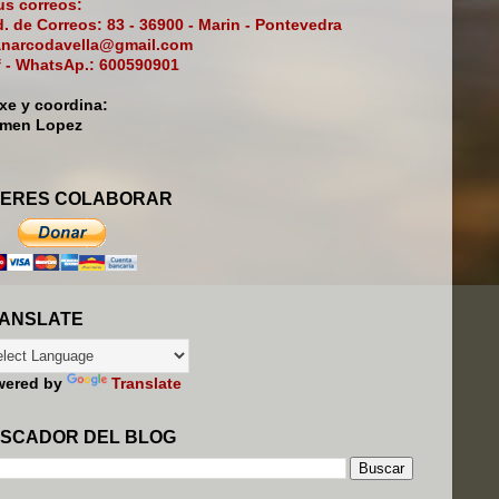
s correos:
. de Correos: 83 - 36900 - Marin - Pontevedra
narcodavella@gmail.com
f - WhatsAp.: 600590901
ixe y coordina:
rmen Lopez
ERES COLABORAR
ANSLATE
wered by
Translate
SCADOR DEL BLOG