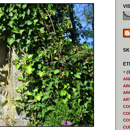
VI
SK
ET
+
(1
AN
AR
AR
AR
CO
CO
CO
CU