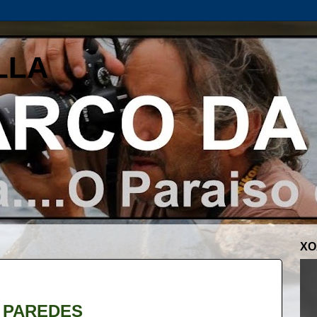
LLA
XO
 PAREDES