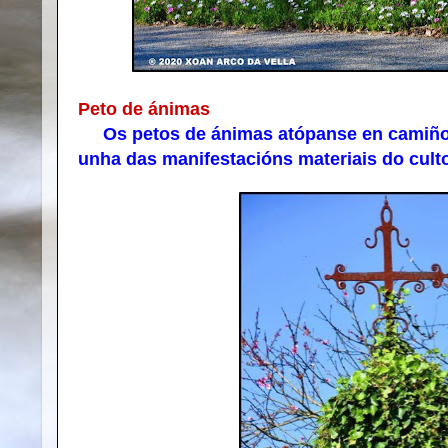
Peto de ánimas
Os petos de ánimas atópanse en camiños e
unha das manifestacións materiais do cult