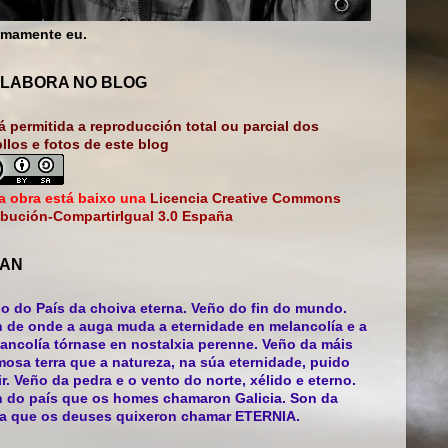
mamente eu.
LABORA NO BLOG
á permitida a reproducción total ou parcial dos
bllos e fotos de este blog
a obra está baixo una
Licencia Creative Commons
ibución-CompartirIgual 3.0 España
AN
o do País da choiva eterna. Veño do fin do mundo.
 de onde a auga muda a eternidade en melancolía e a
ancolía tórnase en nostalxia perenne. Veño da máis
mosa terra que a natureza, na súa eternidade, puido
ir. Veño da pedra e o vento do norte, xélido e eterno.
 do país que os homes chamaron Galicia. Son da
ra que os deuses quixeron chamar ETERNIA.