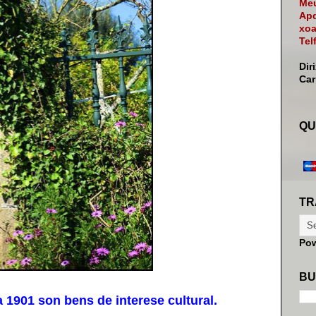
Meu
Apd
xoa
Tel
Dir
Ca
QU
TR
Po
BU
1901 son bens de interese cultural.