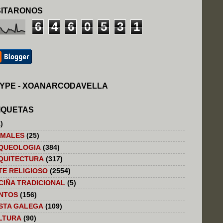
SITARONOS
6
4
6
0
5
3
1
YPE - XOANARCODAVELLA
IQUETAS
)
IMALES
(25)
QUEOLOGIA
(384)
QUITECTURA
(317)
TE RELIGIOSO
(2554)
CIÑA TRADICIONAL
(5)
NTOS
(156)
STA GALEGA
(109)
LTURA
(90)