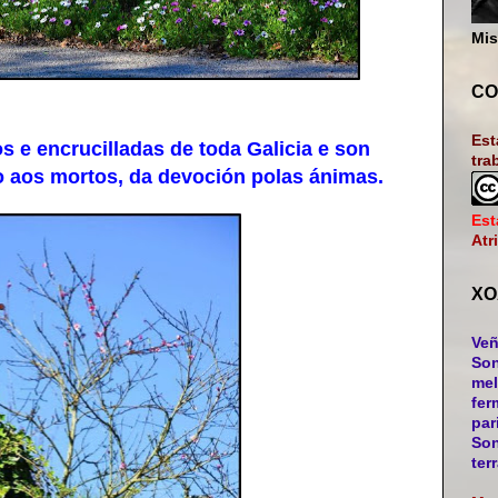
Mis
CO
Est
 encrucilladas de toda Galicia e son
tra
o aos mortos, da devoción polas ánimas.
Est
Atr
XO
Veñ
Son
mel
fer
par
Son
ter