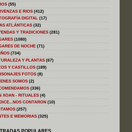
ROS
(55)
RVENZAS E RIOS
(412)
TOGRAFÍA DIGITAL
(17)
LAS ATLÁNTICAS
(32)
YENDAS Y TRADICIONES
(281)
GARES
(1080)
GARES DE NOCHE
(71)
IÑOS
(734)
TURALEZA Y PLANTAS
(67)
ZOS Y CASTILLOS
(189)
RSONAJES FOTOS
(8)
IENES SOMOS
(2)
COMENDAMOS
(336)
N XOAN - RITUALES
(4)
 DICE...NOS CONTARON
(10)
SITAMOS
(257)
NTES E MEMORIAS
(325)
TRADAS POPULARES