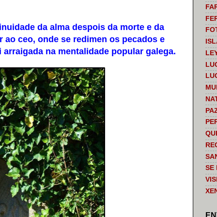
FA
FE
nuidade da alma despois da morte e da
FO
r ao ceo, onde se redimen os pecados e
IS
oi arraigada na mentalidade popular galega.
LE
LU
LU
MU
NA
PA
PE
QU
RE
SA
SE
VI
XE
EN