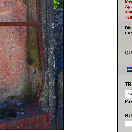
Meu
Apd
xoa
Tel
Dir
Ca
QU
TR
Po
BU