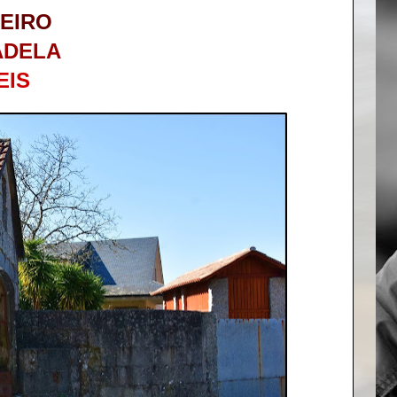
EIRO
ADELA
EIS