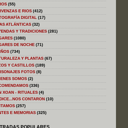
ROS
(55)
RVENZAS E RIOS
(412)
TOGRAFÍA DIGITAL
(17)
LAS ATLÁNTICAS
(32)
YENDAS Y TRADICIONES
(281)
GARES
(1080)
GARES DE NOCHE
(71)
IÑOS
(734)
TURALEZA Y PLANTAS
(67)
ZOS Y CASTILLOS
(189)
RSONAJES FOTOS
(8)
IENES SOMOS
(2)
COMENDAMOS
(336)
N XOAN - RITUALES
(4)
 DICE...NOS CONTARON
(10)
SITAMOS
(257)
NTES E MEMORIAS
(325)
TRADAS POPULARES