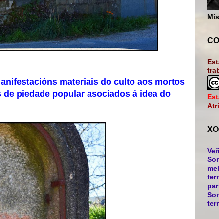
Mis
CO
Est
tra
ifestacións materiais do culto aos mortos
 de piedade popular asociados á idea do
Est
Atr
XO
Veñ
Son
mel
fer
par
Son
ter