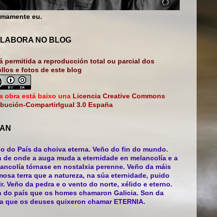
mamente eu.
LABORA NO BLOG
á permitida a reproducción total ou parcial dos
bllos e fotos de este blog
a obra está baixo una
Licencia Creative Commons
ibución-CompartirIgual 3.0 España
AN
o do País da choiva eterna. Veño do fin do mundo.
 de onde a auga muda a eternidade en melancolía e a
ancolía tórnase en nostalxia perenne. Veño da máis
mosa terra que a natureza, na súa eternidade, puido
ir. Veño da pedra e o vento do norte, xélido e eterno.
 do país que os homes chamaron Galicia. Son da
ra que os deuses quixeron chamar ETERNIA.