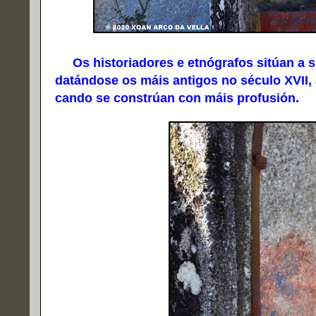
Os historiadores e etnógrafos sitúan a sú
datándose os máis antigos no século XVII, 
cando se constrúan con máis profusión.