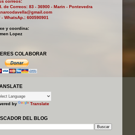
s correos:
. de Correos: 83 - 36900 - Marin - Pontevedra
narcodavella@gmail.com
f - WhatsAp.: 600590901
ixe y coordina:
rmen Lopez
ERES COLABORAR
ANSLATE
wered by
Translate
SCADOR DEL BLOG