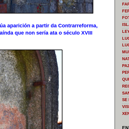
FA
FE
FO
IS
a aparición a partir da Contrarreforma,
LE
aínda que non sería ata o século XVIII
LU
LU
MU
NA
PA
PE
QU
RE
SA
SE
VI
XE
EN