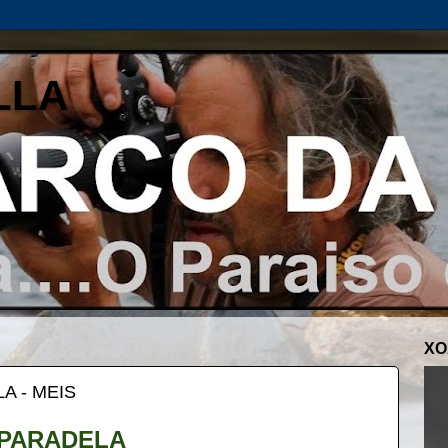
LLA
XO
A - MEIS
 PARADELA