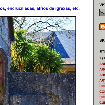
VI
, encrucilladas, atrios de igrexas, etc.
SK
ET
+
(1
AN
AR
AR
AR
CO
CO
CO
CU