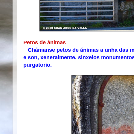
Petos de ánimas
Chámanse petos de ánimas a unha das man
e son, xeneralmente, sinxelos monumentos
purgatorio.