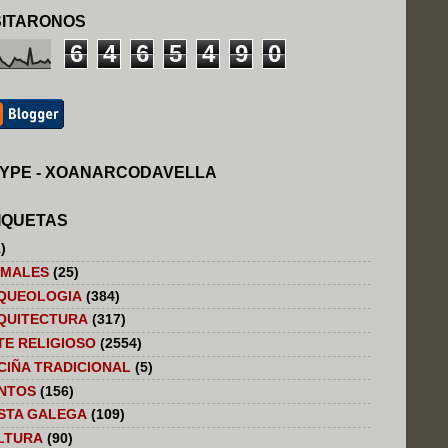
SITARONOS
6
4
6
5
4
9
0
YPE - XOANARCODAVELLA
IQUETAS
)
IMALES
(25)
QUEOLOGIA
(384)
QUITECTURA
(317)
TE RELIGIOSO
(2554)
CIÑA TRADICIONAL
(5)
NTOS
(156)
STA GALEGA
(109)
LTURA
(90)