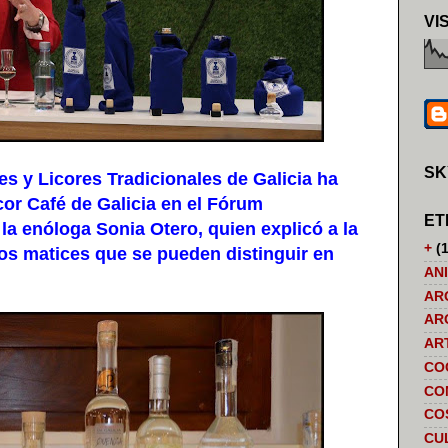
VI
SK
 y Licores Tradicionales de Galicia ha
cor Café de Galicia en el Fórum
ET
la enóloga Sonia Otero, quien explicó a la
+
(1
tos matices que se pueden distinguir en
AN
AR
AR
AR
CO
CO
CO
CU