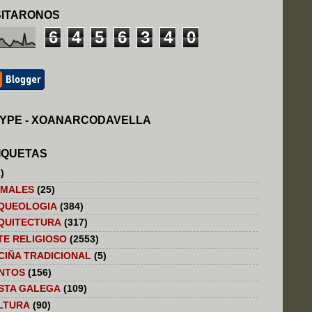
SITARONOS
6
4
5
6
3
4
0
YPE - XOANARCODAVELLA
IQUETAS
)
IMALES
(25)
QUEOLOGIA
(384)
QUITECTURA
(317)
TE RELIGIOSO
(2553)
CIÑA TRADICIONAL
(5)
NTOS
(156)
STA GALEGA
(109)
LTURA
(90)