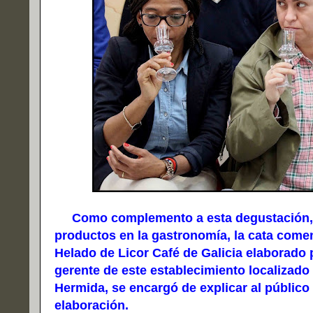
Como complemento a esta degustación, y p
productos en la gastronomía, la cata come
Helado de Licor Café de Galicia elaborado p
gerente de este establecimiento localizado
Hermida, se encargó de explicar al público
elaboración.