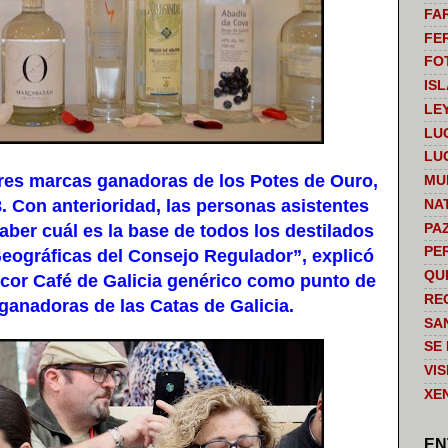
FA
FE
FO
IS
LE
LU
LU
es marcas ganadoras de los Potes de Ouro,
MU
. Con anterioridad, las personas asistentes
NA
PA
saber cuál es la base de todos los destilados
PE
Geográficas del Consejo Regulador”, explicó
QU
cor Café de Galicia genérico como punto de
RE
 ganadoras de las Catas de Galicia.
SA
SE
VI
XE
EN