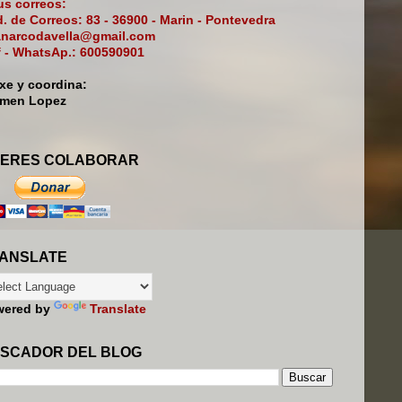
s correos:
. de Correos: 83 - 36900 - Marin - Pontevedra
narcodavella@gmail.com
f - WhatsAp.: 600590901
ixe y coordina:
rmen Lopez
ERES COLABORAR
ANSLATE
wered by
Translate
SCADOR DEL BLOG