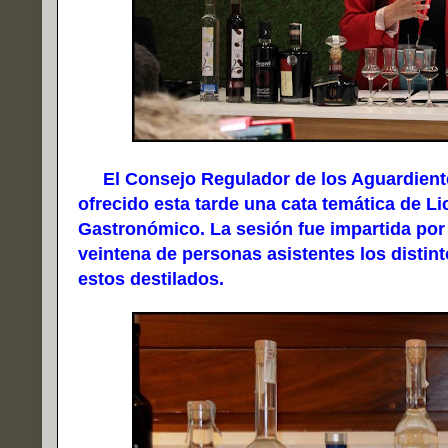
El Consejo Regulador de los Aguardientes
ofrecido esta tarde una cata temática de Li
Gastronómico. La sesión fue impartida por 
veintena de personas asistentes los distin
estos destilados.