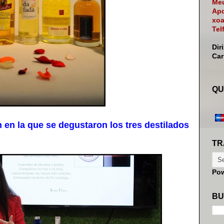
Meu
Apd
xoa
Tel
Dir
Ca
QU
en la que se degustaron los tres destilados
TR
Po
BU