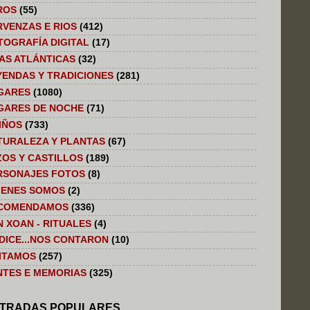
ROS
(55)
RVENZAS E RIOS
(412)
TOGRAFÍA DIGITAL
(17)
LAS ATLÁNTICAS
(32)
YENDAS Y TRADICIONES
(281)
GARES
(1080)
GARES DE NOCHE
(71)
IÑOS
(733)
TURALEZA Y PLANTAS
(67)
ZOS Y CASTILLOS
(189)
RSONAJES FOTOS
(8)
IENES SOMOS
(2)
COMENDAMOS
(336)
N XOAN - RITUALES
(4)
 DICE...NOS CONTARON
(10)
SITAMOS
(257)
NTES E MEMORIAS
(325)
TRADAS POPULARES