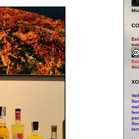
Mis
CO
Est
tra
Est
Atr
XO
Veñ
Son
mel
fer
par
Son
ter