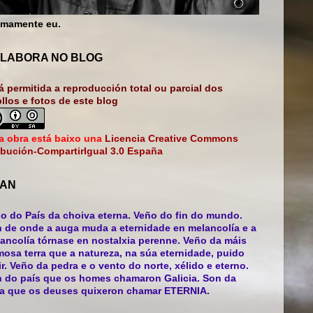
mamente eu.
LABORA NO BLOG
á permitida a reproducción total ou parcial dos
bllos e fotos de este blog
a obra está baixo una
Licencia Creative Commons
ibución-CompartirIgual 3.0 España
AN
o do País da choiva eterna. Veño do fin do mundo.
 de onde a auga muda a eternidade en melancolía e a
ancolía tórnase en nostalxia perenne. Veño da máis
mosa terra que a natureza, na súa eternidade, puido
ir. Veño da pedra e o vento do norte, xélido e eterno.
 do país que os homes chamaron Galicia. Son da
ra que os deuses quixeron chamar ETERNIA.