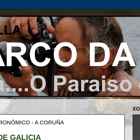
LLA
XO
TRONÓMICO - A CORUÑA
DE GALICIA