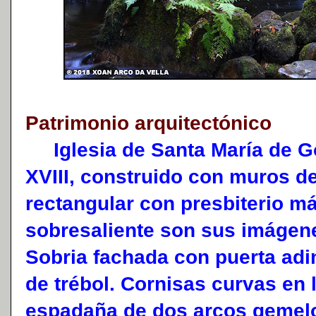
Patrimonio arquitectónico
Iglesia de Santa María de Go
XVIII, construido con muros de 
rectangular con presbiterio má
sobresaliente son sus imágen
Sobria fachada con puerta adi
de trébol. Cornisas curvas en
espadaña de dos arcos gemelo