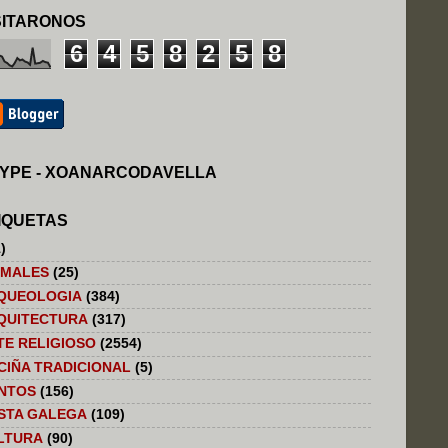
SITARONOS
6
4
5
8
2
5
8
YPE - XOANARCODAVELLA
IQUETAS
)
IMALES
(25)
QUEOLOGIA
(384)
QUITECTURA
(317)
TE RELIGIOSO
(2554)
CIÑA TRADICIONAL
(5)
NTOS
(156)
STA GALEGA
(109)
LTURA
(90)