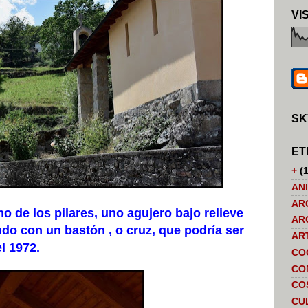
VI
SK
ET
+
(1
AN
AR
 de los pilares, uno agujero bajo relieve
AR
o con un bastón , o cruz, que podría ser
AR
l 1972.
CO
CO
CO
CU