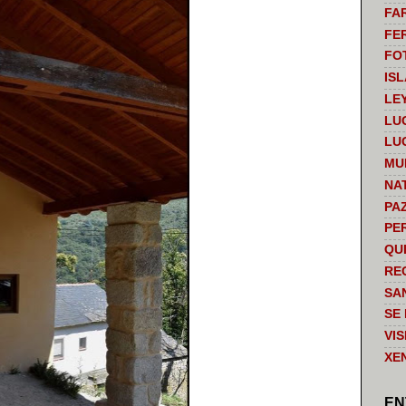
FA
FE
FO
IS
LE
LU
LU
MU
NA
PA
PE
QU
RE
SA
SE
VI
XE
EN