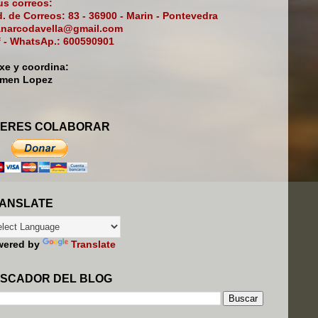
s correos:
. de Correos: 83 - 36900 - Marin - Pontevedra
narcodavella@gmail.com
f - WhatsAp.: 600590901
ixe y coordina:
rmen Lopez
ERES COLABORAR
ANSLATE
wered by
Translate
SCADOR DEL BLOG