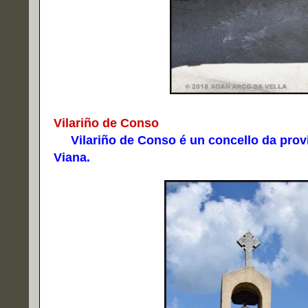
Vilariño de Conso
Vilariño de Conso é un concello da provi
Viana.