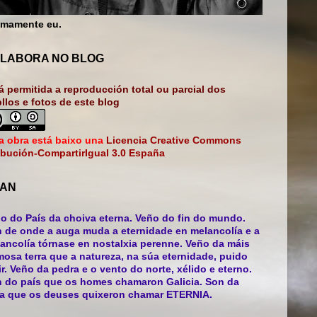
mamente eu.
LABORA NO BLOG
á permitida a reproducción total ou parcial dos
bllos e fotos de este blog
a obra está baixo una
Licencia Creative Commons
ibución-CompartirIgual 3.0 España
AN
o do País da choiva eterna. Veño do fin do mundo.
 de onde a auga muda a eternidade en melancolía e a
ancolía tórnase en nostalxia perenne. Veño da máis
mosa terra que a natureza, na súa eternidade, puido
ir. Veño da pedra e o vento do norte, xélido e eterno.
 do país que os homes chamaron Galicia. Son da
ra que os deuses quixeron chamar ETERNIA.