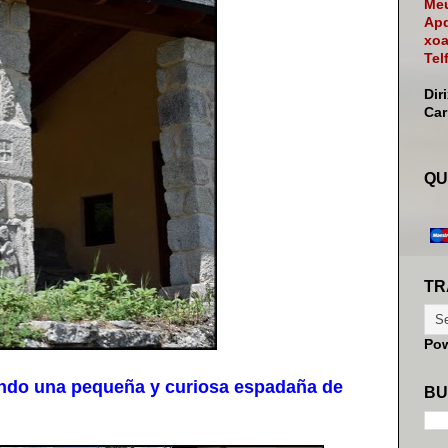
Meu
Apd
xoa
Tel
Dir
Ca
QU
TR
Po
ando una pequeña y curiosa espadaña de
BU