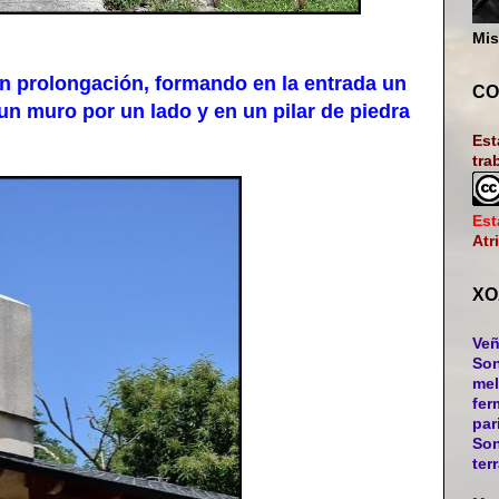
Mis
n prolongación, formando en la entrada un
CO
 un muro por un lado y en un pilar de piedra
Est
tra
Est
Atr
XO
Veñ
Son
mel
fer
par
Son
ter