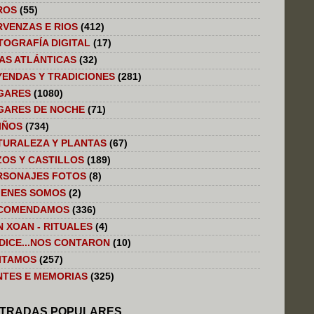
ROS
(55)
RVENZAS E RIOS
(412)
TOGRAFÍA DIGITAL
(17)
LAS ATLÁNTICAS
(32)
YENDAS Y TRADICIONES
(281)
GARES
(1080)
GARES DE NOCHE
(71)
IÑOS
(734)
TURALEZA Y PLANTAS
(67)
ZOS Y CASTILLOS
(189)
RSONAJES FOTOS
(8)
IENES SOMOS
(2)
COMENDAMOS
(336)
N XOAN - RITUALES
(4)
 DICE...NOS CONTARON
(10)
SITAMOS
(257)
NTES E MEMORIAS
(325)
TRADAS POPULARES