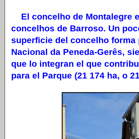
El concelho de Montalegre e
concelhos de Barroso. Un poc
superficie del concelho forma 
Nacional da Peneda-Gerês, si
que lo integran el que contrib
para el Parque (21 174 ha, o 21