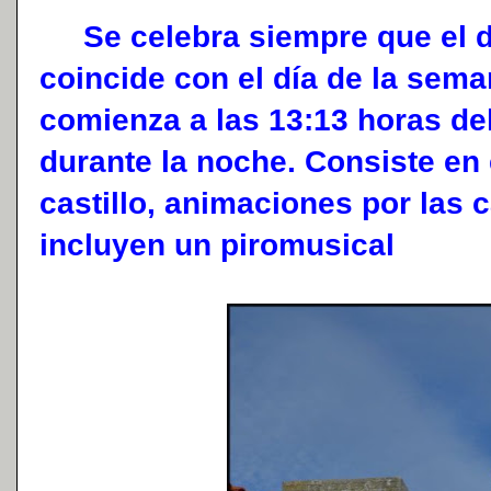
Se celebra siempre que el d
coincide con el día de la sema
comienza a las 13:13 horas del
durante la noche. Consiste en
castillo, animaciones por las c
incluyen un piromusical