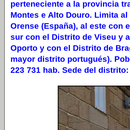
perteneciente a la provincia tr
Montes e Alto Douro. Limita al
Orense (España), al este con el
sur con el Distrito de Viseu y a
Oporto y con el Distrito de Bra
mayor distrito portugués). Pob
223 731 hab. Sede del distrito: