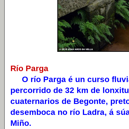
Río Parga
O río Parga é un curso fluvia
percorrido de 32 km de lonxitu
cuaternarios de Begonte, preto
desemboca no río Ladra, á súa 
Miño.