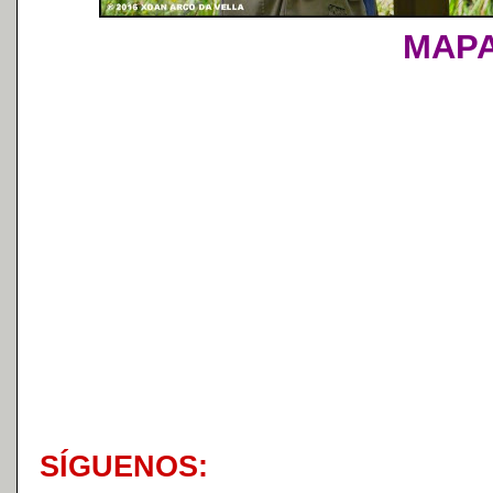
MAP
S
Í
GUENOS: