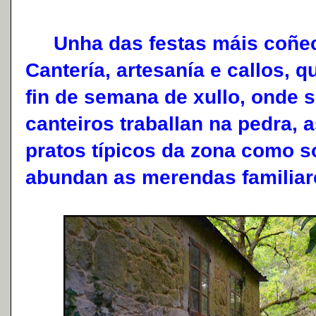
Unha das festas máis coñeci
Cantería, artesanía e callos, q
fin de semana de xullo, onde 
canteiros traballan na pedra,
pratos típicos da zona como s
abundan as merendas familiare