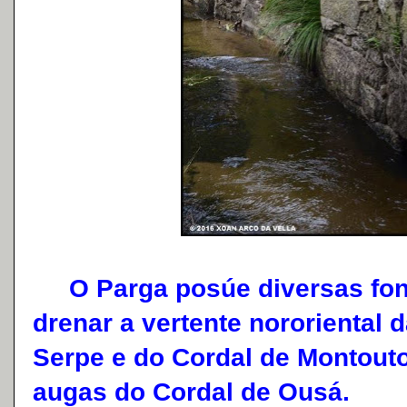
O Parga posúe diversas font
drenar a vertente nororiental 
Serpe e do Cordal de Montouto
augas do Cordal de Ousá.