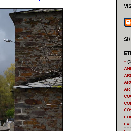
VI
SK
ET
+
(1
AN
AR
AR
AR
CO
CO
CO
CU
FA