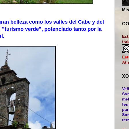
Mis
n belleza como los valles del Cabe y del
CO
l "turismo verde", potenciado tanto por la
l.
Est
tra
Est
Atr
XO
Veñ
Son
mel
fer
par
Son
ter