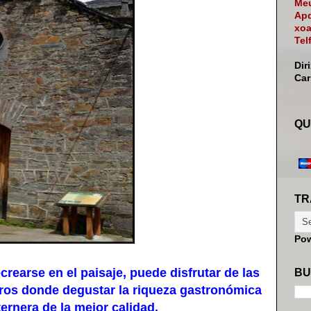
Meu
Apd
xoa
Tel
Dir
Ca
QU
TR
Po
rearse en el paisaje, puede disfrutar de las
BU
os donde degustar la riqueza gastronómica
ternera de la mejor calidad.