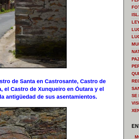
FE
FO
IS
LE
LU
LU
MU
NA
PA
PE
QU
ro de Santa en Castrosante, Castro de
RE
, el Castro de Xunqueiro en Óutara y el
SA
SE
la antigüedad de sus asentamientos.
VI
XE
EN
M