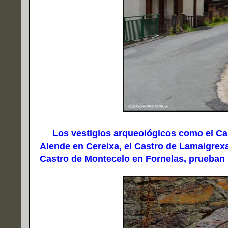
Los vestigios arqueológicos como el Cast
Alende en Cereixa, el Castro de Lamaigrexa
Castro de Montecelo en Fornelas, prueban 