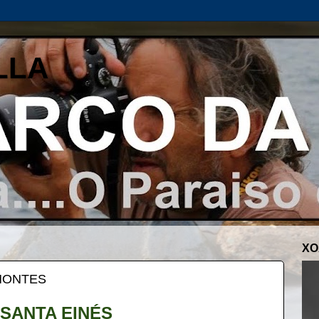
LLA
XO
 MONTES
 SANTA EINÉS