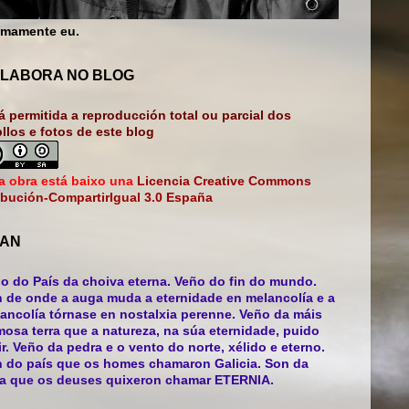
mamente eu.
LABORA NO BLOG
á permitida a reproducción total ou parcial dos
bllos e fotos de este blog
a obra está baixo una
Licencia Creative Commons
ibución-CompartirIgual 3.0 España
AN
o do País da choiva eterna. Veño do fin do mundo.
 de onde a auga muda a eternidade en melancolía e a
ancolía tórnase en nostalxia perenne. Veño da máis
mosa terra que a natureza, na súa eternidade, puido
ir. Veño da pedra e o vento do norte, xélido e eterno.
 do país que os homes chamaron Galicia. Son da
ra que os deuses quixeron chamar ETERNIA.