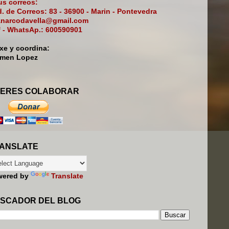
s correos:
. de Correos: 83 - 36900 - Marin - Pontevedra
narcodavella@gmail.com
f - WhatsAp.: 600590901
ixe y coordina:
rmen Lopez
ERES COLABORAR
ANSLATE
wered by
Translate
SCADOR DEL BLOG