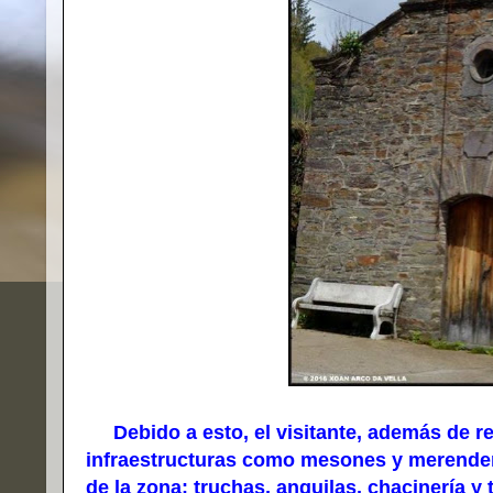
Debido a esto, el visitante, además de rec
infraestructuras como mesones y merender
de la zona: truchas, anguilas, chacinería y 