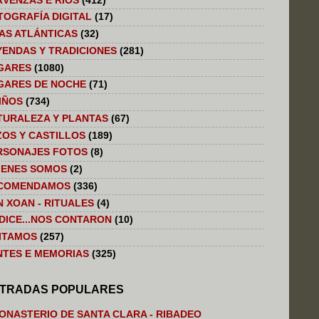
RVENZAS E RIOS
(412)
TOGRAFÍA DIGITAL
(17)
LAS ATLÁNTICAS
(32)
YENDAS Y TRADICIONES
(281)
GARES
(1080)
GARES DE NOCHE
(71)
IÑOS
(734)
TURALEZA Y PLANTAS
(67)
ZOS Y CASTILLOS
(189)
RSONAJES FOTOS
(8)
IENES SOMOS
(2)
COMENDAMOS
(336)
N XOAN - RITUALES
(4)
 DICE...NOS CONTARON
(10)
SITAMOS
(257)
NTES E MEMORIAS
(325)
TRADAS POPULARES
ONASTERIO DE SANTA CLARA - RIBADEO