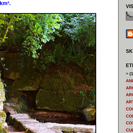
km².
VI
SK
ET
+
(1
AN
AR
AR
AR
CO
CO
CO
CU