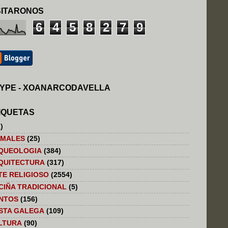
SITARONOS
6
4
5
8
2
7
9
YPE - XOANARCODAVELLA
IQUETAS
)
IMALES
(25)
QUEOLOGIA
(384)
QUITECTURA
(317)
TE RELIGIOSO
(2554)
CIÑA TRADICIONAL
(5)
NTOS
(156)
STA GALEGA
(109)
LTURA
(90)