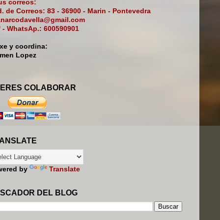
s correos:
. de Correos: 83 - 36900 - Marin - Pontevedra
narcodavella@gmail.com
f - WhatsAp.: 600590901
ixe y coordina:
rmen Lopez
ERES COLABORAR
ANSLATE
wered by
Translate
SCADOR DEL BLOG