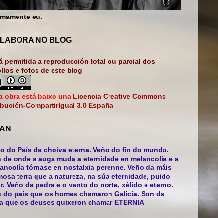
mamente eu.
LABORA NO BLOG
á permitida a reproducción total ou parcial dos
bllos e fotos de este blog
a obra está baixo una
Licencia Creative Commons
ibución-CompartirIgual 3.0 España
AN
o do País da choiva eterna. Veño do fin do mundo.
 de onde a auga muda a eternidade en melancolía e a
ancolía tórnase en nostalxia perenne. Veño da máis
mosa terra que a natureza, na súa eternidade, puido
ir. Veño da pedra e o vento do norte, xélido e eterno.
 do país que os homes chamaron Galicia. Son da
ra que os deuses quixeron chamar ETERNIA.