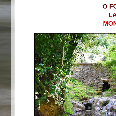
O F
L
MO