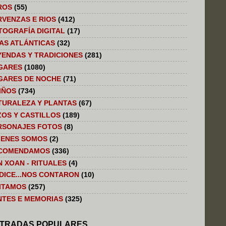
ROS
(55)
RVENZAS E RIOS
(412)
TOGRAFÍA DIGITAL
(17)
LAS ATLÁNTICAS
(32)
YENDAS Y TRADICIONES
(281)
GARES
(1080)
GARES DE NOCHE
(71)
IÑOS
(734)
TURALEZA Y PLANTAS
(67)
ZOS Y CASTILLOS
(189)
RSONAJES FOTOS
(8)
IENES SOMOS
(2)
COMENDAMOS
(336)
N XOAN - RITUALES
(4)
 DICE...NOS CONTARON
(10)
SITAMOS
(257)
NTES E MEMORIAS
(325)
TRADAS POPULARES