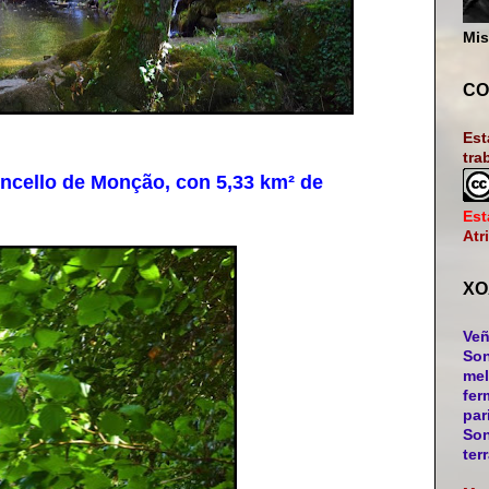
Mis
CO
Est
tra
ncello de Monção, con 5,33 km² de
Est
Atr
XO
Veñ
Son
mel
fer
par
Son
ter