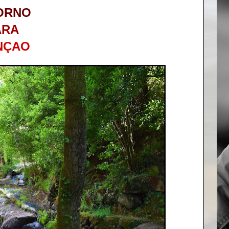
ORNO
ARA
NÇAO