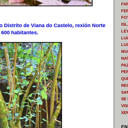
FA
FE
FO
IS
istrito de Viana do Castelo, rexión Norte
LE
 600 habitantes.
LU
LU
MU
NA
PA
PE
QU
RE
SA
SE
VI
XE
EN