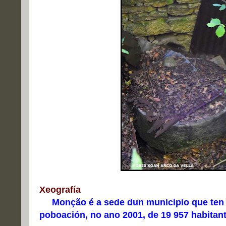
Xeografía
Monção é a sede dun municipio que ten u
poboación, no ano 2001, de 19 957 habitant