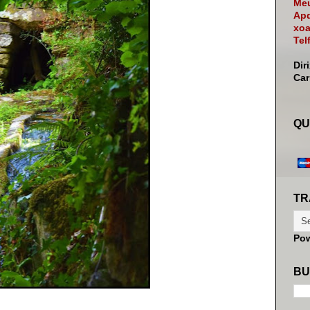
Meu
Apd
xoa
Tel
Dir
Ca
QU
TR
Po
BU