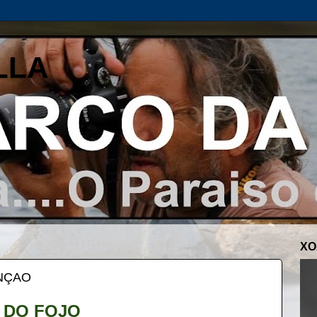
LLA
XO
ONÇAO
 DO FOJO