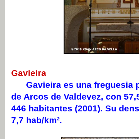
Gavieira
Gavieira es una freguesia p
de Arcos de Valdevez, con 57,5
446 habitantes (2001). Su den
7,7 hab/km².