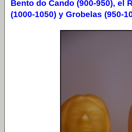
Bento do Cando (900-950), el
(1000-1050) y Grobelas (950-10