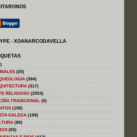
SITARONOS
YPE - XOANARCODAVELLA
IQUETAS
)
IMALES
(25)
QUEOLOGIA
(384)
QUITECTURA
(317)
TE RELIGIOSO
(2553)
CIÑA TRADICIONAL
(5)
NTOS
(156)
STA GALEGA
(109)
LTURA
(90)
ROS
(55)