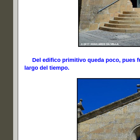
Del edifico primitivo queda poco, pues f
largo del tiempo.