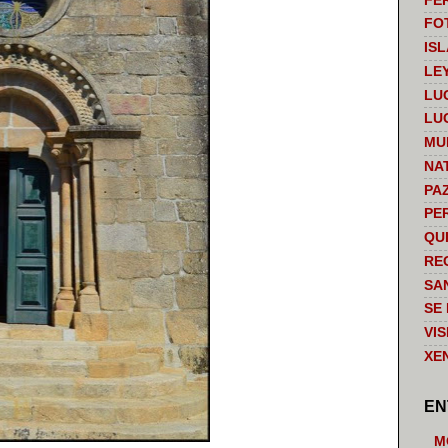
FE
FO
IS
LE
LU
LU
MU
NA
PA
PE
QU
RE
SA
SE
VI
XE
EN
M