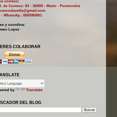
s correos:
. de Correos: 83 - 36900 - Marin - Pontevedra
narcodavella@gmail.com
f - WhatsAp.: 600590901
ixe y coordina:
rmen Lopez
ERES COLABORAR
ANSLATE
wered by
Translate
SCADOR DEL BLOG