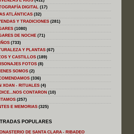
RVENZAS E RIOS
(412)
TOGRAFÍA DIGITAL
(17)
LAS ATLÁNTICAS
(32)
YENDAS Y TRADICIONES
(281)
GARES
(1080)
GARES DE NOCHE
(71)
IÑOS
(733)
TURALEZA Y PLANTAS
(67)
ZOS Y CASTILLOS
(189)
RSONAJES FOTOS
(8)
IENES SOMOS
(2)
COMENDAMOS
(336)
N XOAN - RITUALES
(4)
 DICE...NOS CONTARON
(10)
SITAMOS
(257)
NTES E MEMORIAS
(325)
TRADAS POPULARES
ONASTERIO DE SANTA CLARA - RIBADEO