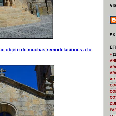
VI
SK
ET
ue objeto de muchas remodelaciones a lo
+
(1
AN
AR
AR
AR
CO
CO
CO
CU
FA