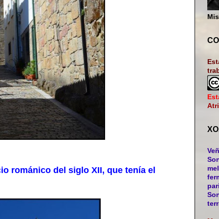
Mis
CO
Est
tra
Est
Atr
XO
Veñ
Son
mel
 románico del siglo XII, que tenía el
fer
par
Son
ter