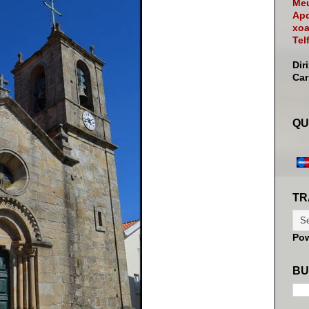
Meu
Apd
xoa
Tel
Dir
Ca
QU
TR
Po
BU