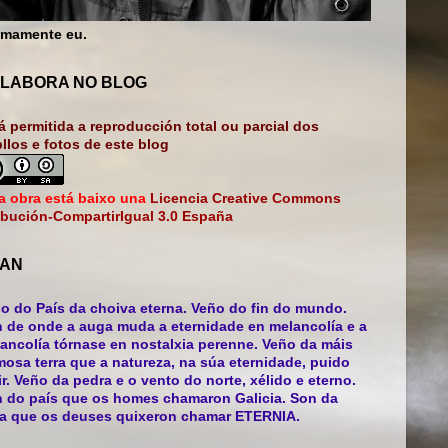
mamente eu.
LABORA NO BLOG
á permitida a reproducción total ou parcial dos
bllos e fotos de este blog
a obra está baixo una
Licencia Creative Commons
ibución-CompartirIgual 3.0 España
AN
o do País da choiva eterna. Veño do fin do mundo.
 de onde a auga muda a eternidade en melancolía e a
ancolía tórnase en nostalxia perenne. Veño da máis
mosa terra que a natureza, na súa eternidade, puido
ir. Veño da pedra e o vento do norte, xélido e eterno.
 do país que os homes chamaron Galicia. Son da
ra que os deuses quixeron chamar ETERNIA.