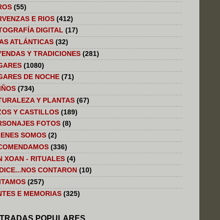
ROS
(55)
RVENZAS E RIOS
(412)
TOGRAFÍA DIGITAL
(17)
LAS ATLÁNTICAS
(32)
YENDAS Y TRADICIONES
(281)
GARES
(1080)
GARES DE NOCHE
(71)
IÑOS
(734)
TURALEZA Y PLANTAS
(67)
ZOS Y CASTILLOS
(189)
RSONAJES FOTOS
(8)
IENES SOMOS
(2)
COMENDAMOS
(336)
N XOAN - RITUALES
(4)
 DICE...NOS CONTARON
(10)
SITAMOS
(257)
NTES E MEMORIAS
(325)
TRADAS POPULARES