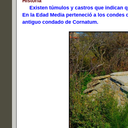
Historia
Existen túmulos y castros que indican qu
En la Edad Media perteneció a los condes 
antiguo condado de Cornatum.