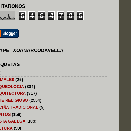
SITARONOS
6
4
6
4
7
0
6
YPE - XOANARCODAVELLA
IQUETAS
)
IMALES
(25)
QUEOLOGIA
(384)
QUITECTURA
(317)
TE RELIGIOSO
(2554)
CIÑA TRADICIONAL
(5)
NTOS
(156)
STA GALEGA
(109)
LTURA
(90)