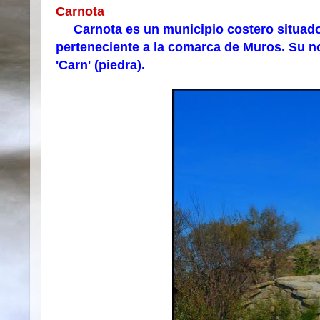
Carnota
Carnota es un municipio costero situado 
perteneciente a la comarca de Muros. Su n
'Carn' (piedra).