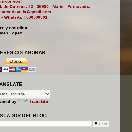
s correos:
. de Correos: 83 - 36900 - Marin - Pontevedra
narcodavella@gmail.com
f - WhatsAp.: 600590901
ixe y coordina:
rmen Lopez
ERES COLABORAR
ANSLATE
wered by
Translate
SCADOR DEL BLOG