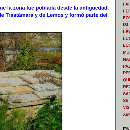
FA
e la zona fue poblada desde la antigüedad.
FE
de Trastámara y de Lemos y formó parte del
FO
IS
LE
LU
LU
MU
NA
PA
PE
QU
RE
SA
SE
VI
XE
EN