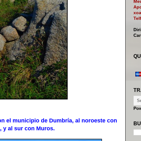
Meu
Apd
xoa
Tel
Dir
Ca
QU
TR
Po
n el municipio de Dumbría, al noroeste con
BU
, y al sur con Muros.