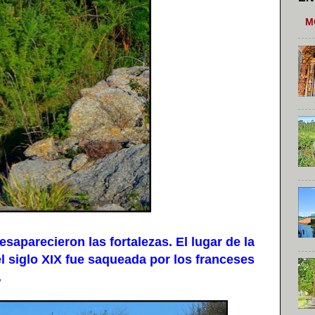
M
parecieron las fortalezas. El lugar de la
 el siglo XIX fue saqueada por los franceses
.