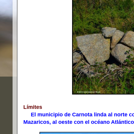
Límites
El municipio de Carnota linda al norte co
Mazaricos, al oeste con el océano Atlántico