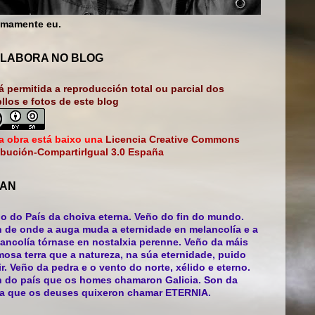
mamente eu.
LABORA NO BLOG
á permitida a reproducción total ou parcial dos
bllos e fotos de este blog
a obra está baixo una
Licencia Creative Commons
ibución-CompartirIgual 3.0 España
AN
o do País da choiva eterna. Veño do fin do mundo.
 de onde a auga muda a eternidade en melancolía e a
ancolía tórnase en nostalxia perenne. Veño da máis
mosa terra que a natureza, na súa eternidade, puido
ir. Veño da pedra e o vento do norte, xélido e eterno.
 do país que os homes chamaron Galicia. Son da
ra que os deuses quixeron chamar ETERNIA.