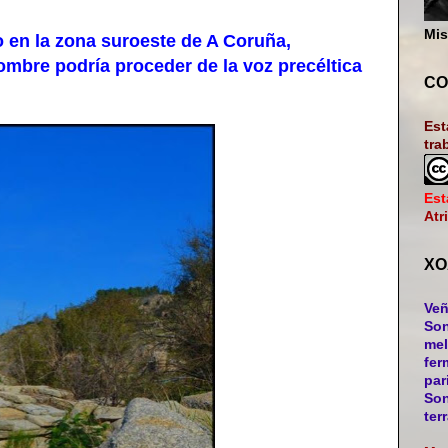
Mis
en la zona suroeste de A Coruña,
ombre podría proceder de la voz precéltica
CO
Est
tra
Est
Atr
XO
Veñ
Son
mel
fer
par
Son
ter