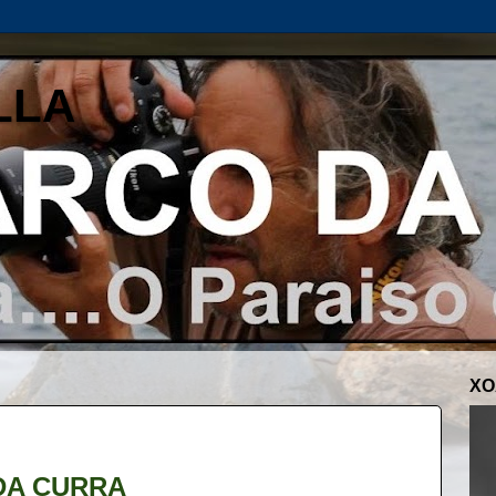
LLA
XO
DA CURRA