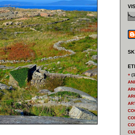
VI
SK
ET
+
(1
AN
AR
AR
AR
CO
CO
CO
CU