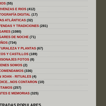
ROS
(55)
RVENZAS E RIOS
(412)
TOGRAFÍA DIGITAL
(17)
LAS ATLÁNTICAS
(32)
YENDAS Y TRADICIONES
(281)
GARES
(1080)
GARES DE NOCHE
(71)
IÑOS
(734)
TURALEZA Y PLANTAS
(67)
ZOS Y CASTILLOS
(189)
RSONAJES FOTOS
(8)
IENES SOMOS
(2)
COMENDAMOS
(336)
N XOAN - RITUALES
(4)
 DICE...NOS CONTARON
(10)
SITAMOS
(257)
NTES E MEMORIAS
(325)
TRADAS POPULARES