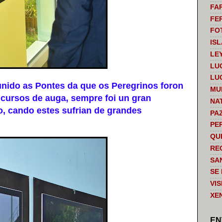
FA
FE
FO
IS
LE
LU
LU
do as Pontes da que os Peregrinos foron
MU
 cursos de auga, sempre foi un gran
NA
o, cando estes sufrian de grandes
PA
PE
QU
RE
SA
SE
VI
XE
EN