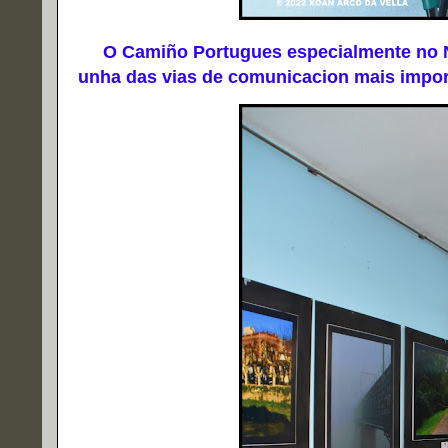
O Camiño Portugues especialmente no Nort
unha das vias de comunicacion mais impor