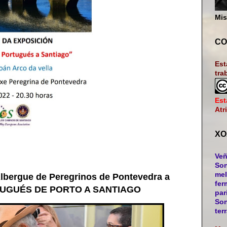
Mis
CO
Est
tra
Est
Atr
XO
Veñ
Son
mel
bergue de Peregrinos de Pontevedra a
fer
TUGUÉS DE PORTO A SANTIAGO
par
Son
ter