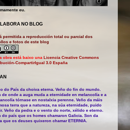
mamente eu.
LABORA NO BLOG
á permitida a reproducción total ou parcial dos
bllos e fotos de este blog
a obra está baixo una
Licencia Creative Commons
ibución-CompartirIgual 3.0 España
AN
o do País da choiva eterna. Veño do fin do mundo.
 de onde a auga muda a eternidade en melancolía e a
ancolía tórnase en nostalxia perenne. Veño da máis
mosa terra que a natureza, na súa eternidade, puido
ir. Veño da pedra e o vento do norte, xélido e eterno.
 do país que os homes chamaron Galicia. Son da
ra que os deuses quixeron chamar ETERNIA.