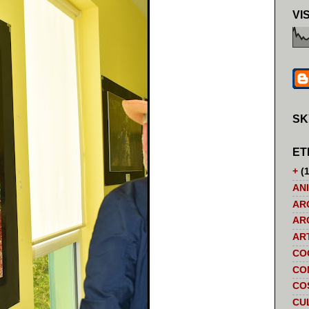
VI
SK
ET
+
(1
AN
AR
AR
AR
CO
CO
CO
CU