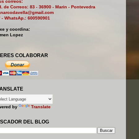
s correos:
. de Correos: 83 - 36900 - Marin - Pontevedra
narcodavella@gmail.com
f - WhatsAp.: 600590901
ixe y coordina:
rmen Lopez
ERES COLABORAR
ANSLATE
wered by
Translate
SCADOR DEL BLOG