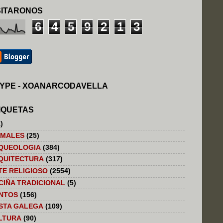
SITARONOS
6
4
5
9
2
1
3
YPE - XOANARCODAVELLA
IQUETAS
)
IMALES
(25)
QUEOLOGIA
(384)
QUITECTURA
(317)
TE RELIGIOSO
(2554)
CIÑA TRADICIONAL
(5)
NTOS
(156)
STA GALEGA
(109)
LTURA
(90)