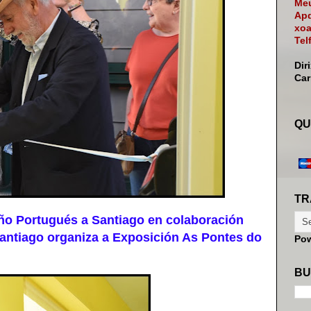
Meu
Apd
xoa
Tel
Dir
Ca
QU
TR
 Portugués a Santiago en colaboración
ntiago organiza a Exposición As Pontes do
Po
BU