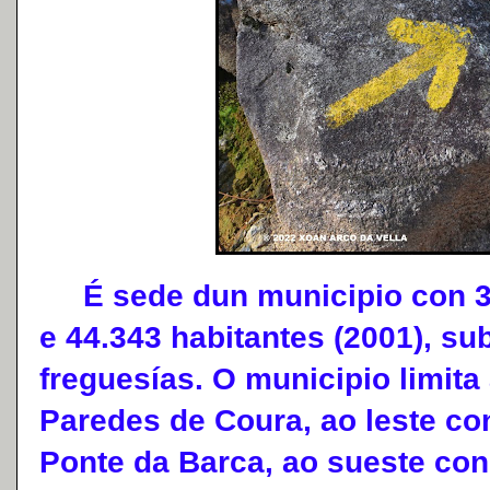
É sede dun municipio con 32
e 44.343 habitantes (2001), su
freguesías. O municipio limita
Paredes de Coura, ao leste co
Ponte da Barca, ao sueste con 