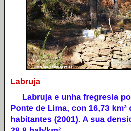
Labruja
Labruja e unha fregresia po
Ponte de Lima, con 16,73 km² 
habitantes (2001). A sua dens
28,8 hab/km².