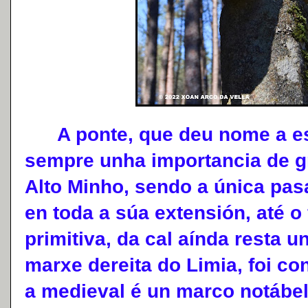
A ponte, que deu nome a esta
sempre unha importancia de gr
Alto Minho, sendo a única pas
en toda a súa extensión, até o 
primitiva, da cal aínda resta u
marxe dereita do Limia, foi c
a medieval é un marco notábel