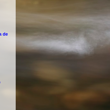
a de
e