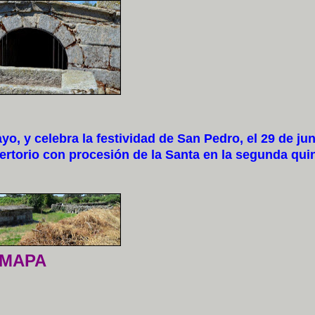
 y celebra la festividad de San Pedro, el 29 de jun
fertorio con procesión de la Santa en la segunda qu
MAPA