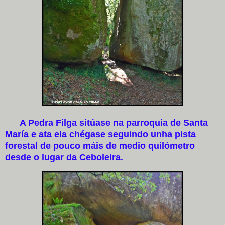
A Pedra Filga sitúase na parroquia de Santa
María e ata ela chégase seguindo unha pista
forestal de pouco máis de medio quilómetro
desde o lugar da Ceboleira.