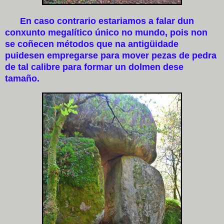
En caso contrario estariamos a falar dun
conxunto megalítico único no mundo, pois non
se coñecen métodos que na antigüidade
puidesen empregarse para mover pezas de pedra
de tal calibre para formar un dolmen dese
tamaño.