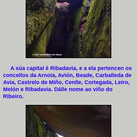
A súa capital é Ribadavia, e a ela pertencen os
concellos da Arnoia, Avión, Beade, Carballeda de
Avia, Castrelo de Miño, Cenlle, Cortegada, Leiro,
Melón e Ribadavia. Dálle nome ao viño do
Ribeiro.