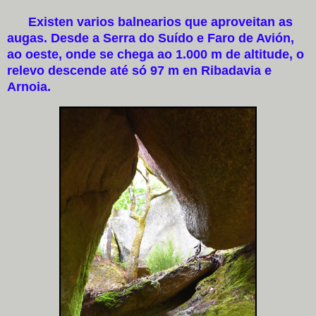
Existen varios balnearios que aproveitan as
augas. Desde a Serra do Suído e Faro de Avión,
ao oeste, onde se chega ao 1.000 m de altitude, o
relevo descende até só 97 m en Ribadavia e
Arnoia.