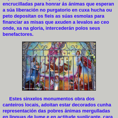
encrucilladas para honrar ás ánimas que esperan
a súa liberación no purgatorio en cuxa hucha ou
peto depositan os fieis as súas esmolas para
financiar as misas que axuden a levalos ao ceo
onde, xa na gloria, intercederán polos seus
benefactores.
Estes sinxelos monumentos obra dos
canteiros locais, adoitan estar decorados cunha
representación das pobres ánimas mergulladas
en linguas de lume e en actitude suplicante, cara