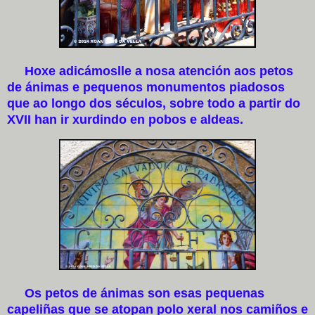
Hoxe adicámoslle a nosa atención aos petos
de ánimas e pequenos monumentos piadosos
que ao longo dos séculos, sobre todo a partir do
XVII han ir xurdindo en pobos e aldeas.
Os petos de ánimas son esas pequenas
capeliñas que se atopan polo xeral nos camiños e