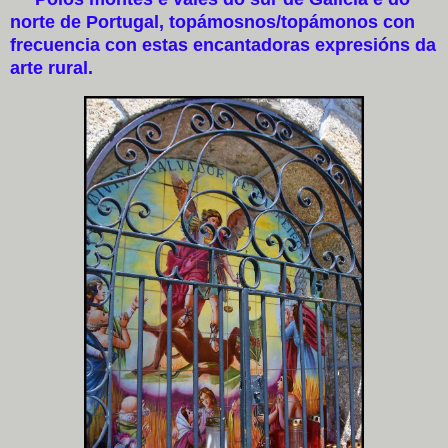
norte de Portugal, topámosnos/topámonos con
frecuencia con estas encantadoras expresións da
arte rural.