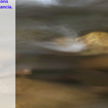
ións
ancia.