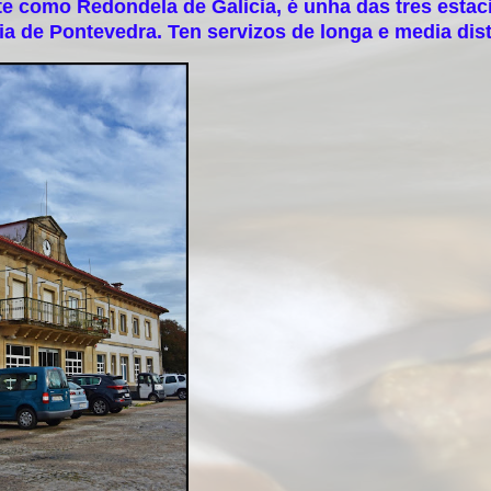
 como Redondela de Galicia, é unha das tres estac
ia de Pontevedra. Ten servizos de longa e media dist