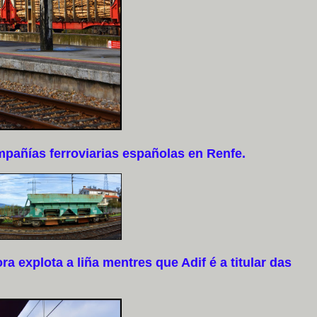
pañías ferroviarias españolas en Renfe.
xplota a liña mentres que Adif é a titular das