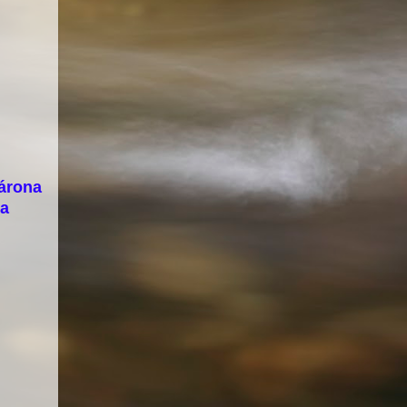
árona
na