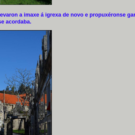
varon a imaxe á igrexa de novo e propuxéronse gar
se acordaba.