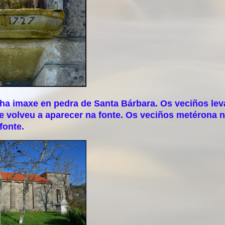
 imaxe en pedra de Santa Bárbara. Os veciños lev
axe volveu a aparecer na fonte. Os veciños metérona 
fonte.