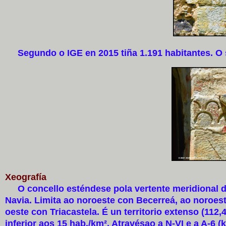
Segundo o IGE en 2015 tiña 1.191 habitantes. O s
Xeografía
O concello esténdese pola vertente meridional da 
Navia. Limita ao noroeste con Becerreá, ao noroest
oeste con Triacastela. É un territorio extenso (11
inferior aos 15 hab./km². Atravésao a N-VI e a A-6 (