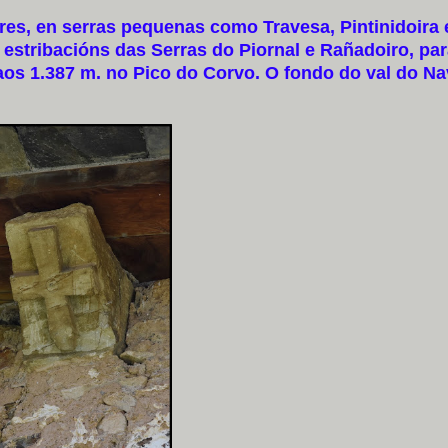
s, en serras pequenas como Travesa, Pintinidoira 
s estribacións das Serras do Piornal e Rañadoiro, par
aos 1.387 m. no Pico do Corvo. O fondo do val do Na