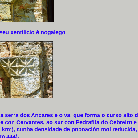
eu xentilicio é nogalego
serra dos Ancares e o val que forma o curso alto d
e con Cervantes, ao sur con Pedrafita do Cebreiro e
2,4 km²), cunha densidade de poboación moi reducida,
km 444).