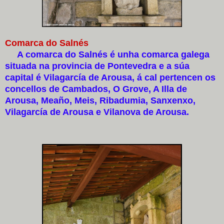
Comarca do Salnés
A comarca do Salnés é unha comarca galega
situada na provincia de Pontevedra e a súa
capital é Vilagarcía de Arousa, á cal pertencen os
concellos de Cambados, O Grove, A Illa de
Arousa, Meaño, Meis, Ribadumia, Sanxenxo,
Vilagarcía de Arousa e Vilanova de Arousa.