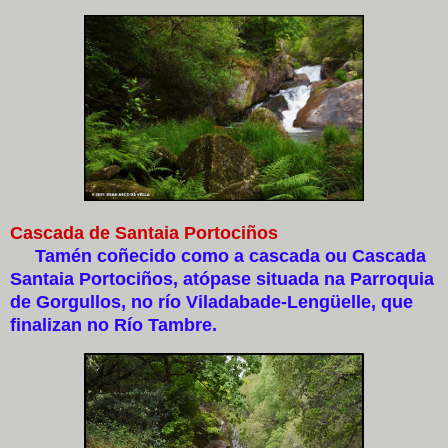
Cascada de Santaia Portociños
Tamén coñecido como a cascada ou Cascada
Santaia Portociños, atópase situada na Parroquia
de Gorgullos, no río Viladabade-Lengüelle, que
finalizan no Río Tambre.