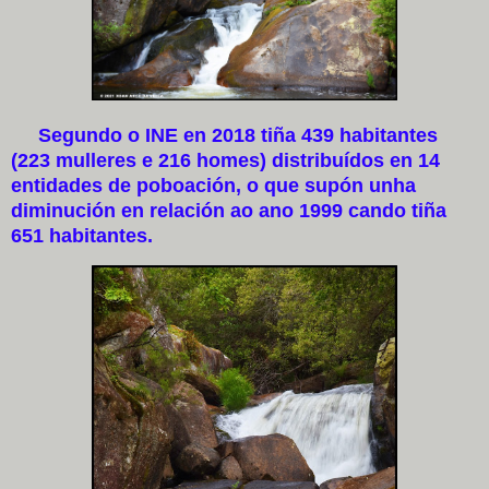
Segundo o INE en 2018 tiña 439 habitantes
(223 mulleres e 216 homes) distribuídos en 14
entidades de poboación, o que supón unha
diminución en relación ao ano 1999 cando tiña
651 habitantes.