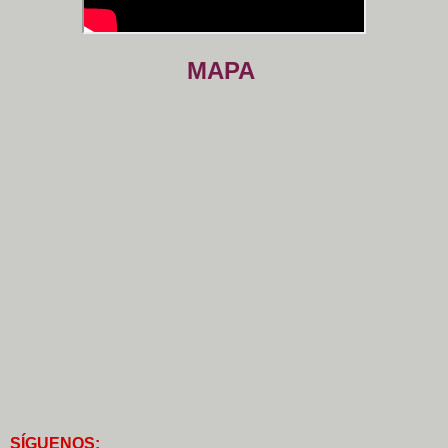
MAPA
S
Í
GUENOS: