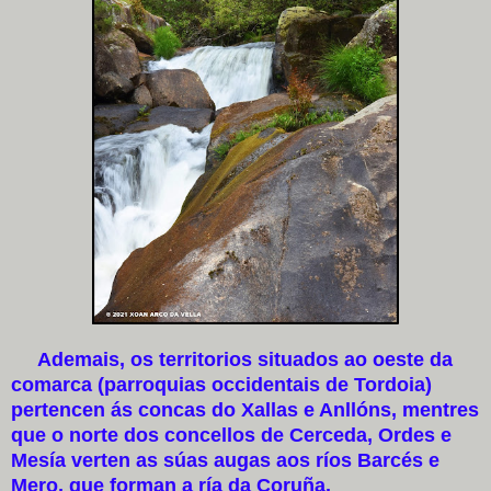
Ademais, os territorios situados ao oeste da
comarca (parroquias occidentais de Tordoia)
pertencen ás concas do Xallas e Anllóns, mentres
que o norte dos concellos de Cerceda, Ordes e
Mesía verten as súas augas aos ríos Barcés e
Mero, que forman a ría da Coruña.