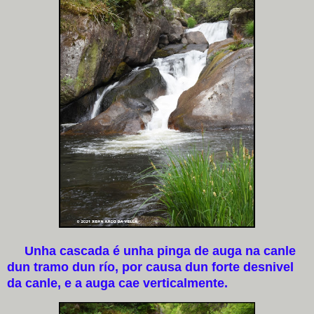
Unha cascada é unha pinga de auga na canle
dun tramo dun río, por causa dun forte desnivel
da canle, e a auga cae verticalmente.