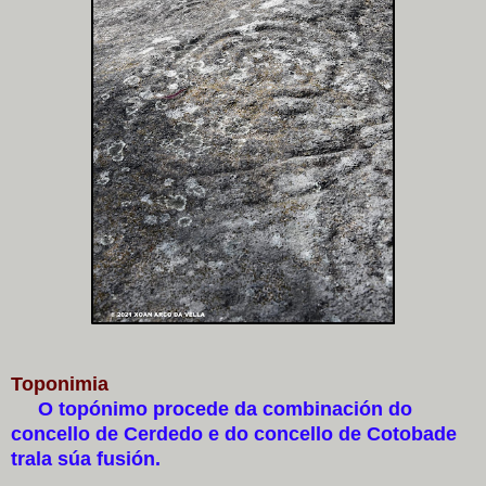
Toponimia
O topónimo procede da combinación do
concello de Cerdedo e do concello de Cotobade
trala súa fusión.