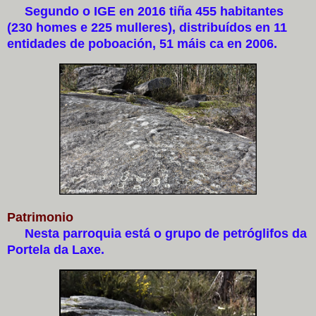
Segundo o IGE en 2016 tiña 455 habitantes
(230 homes e 225 mulleres), distribuídos en 11
entidades de poboación, 51 máis ca en 2006.
Patrimonio
Nesta parroquia está o grupo de petróglifos da
Portela da Laxe.