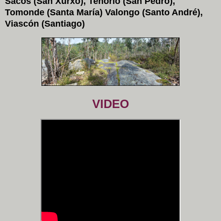
Sacos (San Xurxo), Tenorio (San Pedro),
Tomonde (Santa María) Valongo (Santo André),
Viascón (Santiago)
VIDEO