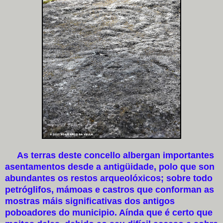
As terras deste concello albergan importantes
asentamentos desde a antigüidade, polo que son
abundantes os restos arqueolóxicos; sobre todo
petróglifos, mámoas e castros que conforman as
mostras máis significativas dos antigos
poboadores do municipio. Aínda que é certo que