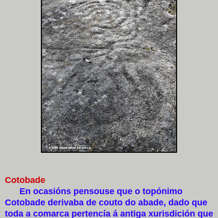
Cotobade
En ocasións pensouse que o topónimo
Cotobade derivaba de couto do abade, dado que
toda a comarca pertencía á antiga xurisdición que