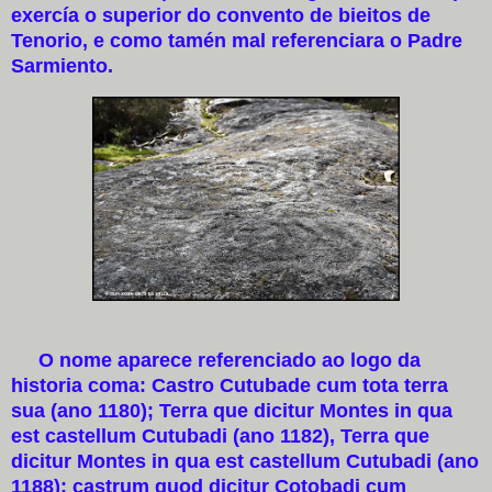
exercía o superior do convento de bieitos de
Tenorio, e como tamén mal referenciara o Padre
Sarmiento.
O nome aparece referenciado ao logo da
historia coma: Castro Cutubade cum tota terra
sua (ano 1180); Terra que dicitur Montes in qua
est castellum Cutubadi (ano 1182), Terra que
dicitur Montes in qua est castellum Cutubadi (ano
1188); castrum quod dicitur Cotobadi cum