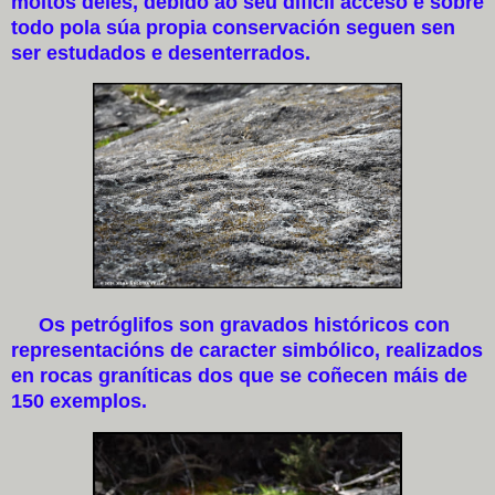
moitos deles, debido ao seu difícil acceso e sobre
todo pola súa propia conservación seguen sen
ser estudados e desenterrados.
Os petróglifos son gravados históricos con
representacións de caracter simbólico, realizados
en rocas graníticas dos que se coñecen máis de
150 exemplos.