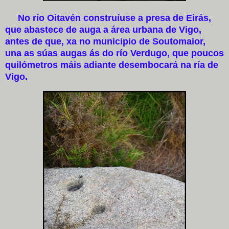
No río Oitavén construíuse a presa de Eirás,
que abastece de auga a área urbana de Vigo,
antes de que, xa no municipio de Soutomaior,
una as súas augas ás do río Verdugo, que poucos
quilómetros máis adiante desembocará na ría de
Vigo.