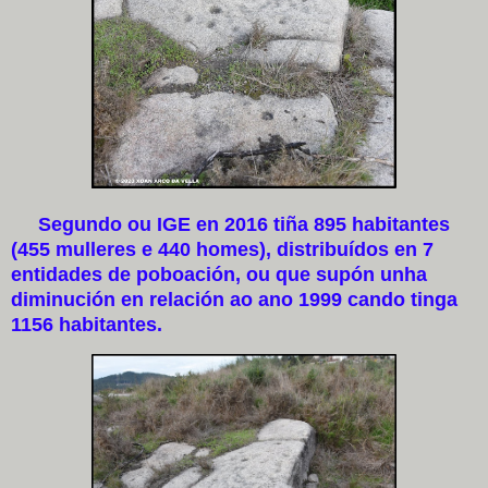
Segundo ou IGE en 2016 tiña 895 habitantes
(455 mulleres e 440 homes), distribuídos en 7
entidades de poboación, ou que supón unha
diminución en relación ao ano 1999 cando tinga
1156 habitantes.