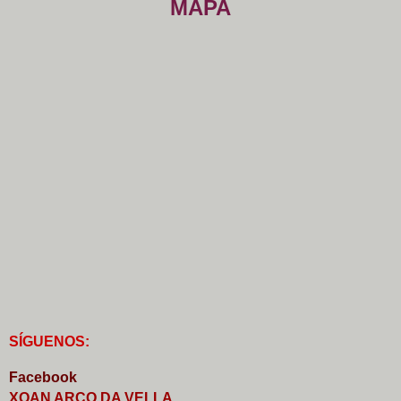
MAPA
S
Í
GUENOS:
Faceb
o
ok
XOAN ARCO DA VELLA