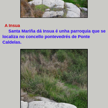
A Insua
Santa Mariña dá Insua é unha parroquia que se
localiza no concello pontevedrés de Ponte
Caldelas.