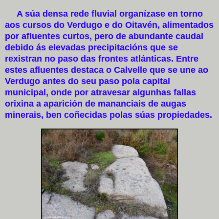
A súa densa rede fluvial organízase en torno
aos cursos do Verdugo e do Oitavén, alimentados
por afluentes curtos, pero de abundante caudal
debido ás elevadas precipitacións que se
rexistran no paso das frontes atlánticas. Entre
estes afluentes destaca o Calvelle que se une ao
Verdugo antes do seu paso pola capital
municipal, onde por atravesar algunhas fallas
orixina a aparición de mananciais de augas
minerais, ben coñecidas polas súas propiedades.