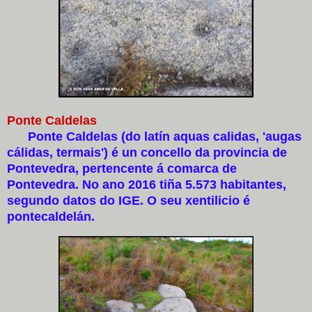
Ponte Caldelas
Ponte Caldelas (do latín aquas calidas, 'augas
cálidas, termais') é un concello da provincia de
Pontevedra, pertencente á comarca de
Pontevedra. No ano 2016 tiña 5.573 habitantes,
segundo datos do IGE. O seu xentilicio é
pontecaldelán.