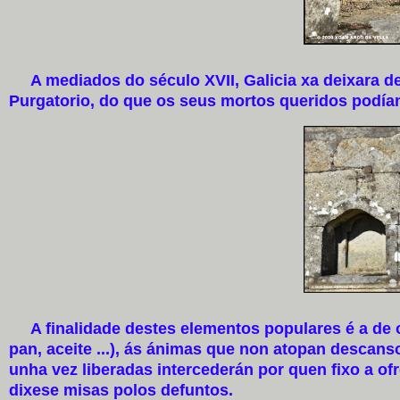
A mediados do século XVII, Galicia xa deixara de
Purgatorio, do que os seus mortos queridos podían
A finalidade destes elementos populares é a de ofr
pan, aceite ...), ás ánimas que non atopan descans
unha vez liberadas intercederán por quen fixo a of
dixese misas polos defuntos.