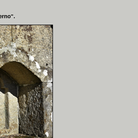
erno".