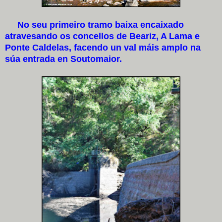
No seu primeiro tramo baixa encaixado
atravesando os concellos de Beariz, A Lama e
Ponte Caldelas, facendo un val máis amplo na
súa entrada en Soutomaior.