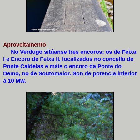
Aproveitamento
No Verdugo sitúanse tres encoros: os de Feixa
I e Encoro de Feixa II, localizados no concello de
Ponte Caldelas e máis o encoro da Ponte do
Demo, no de Soutomaior. Son de potencia inferior
a 10 Mw.