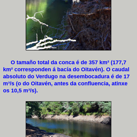
O tamaño total da conca é de 357 km² (177,7
km² corresponden á bacía do Oitavén). O caudal
absoluto do Verdugo na desembocadura é de 17
m³/s (o do Oitavén, antes da confluencia, atinxe
os 10,5 m³/s).