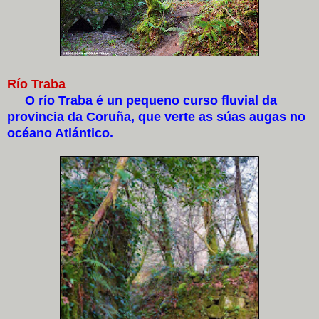
Río Traba
O río Traba é un pequeno curso fluvial da
provincia da Coruña, que verte as súas augas no
océano Atlántico.