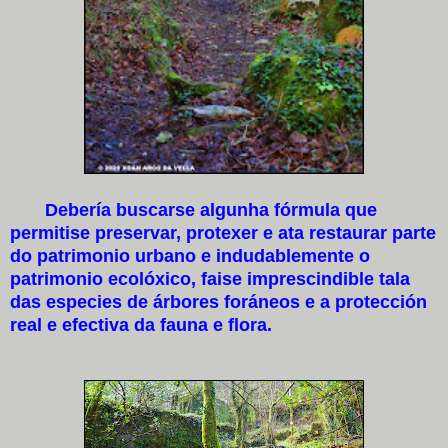
Debería buscarse algunha fórmula que
permitise preservar, protexer e ata restaurar parte
do patrimonio urbano e indudablemente o
patrimonio ecolóxico, faise imprescindible tala
das especies de árbores foráneos e a protección
real e efectiva da fauna e flora.