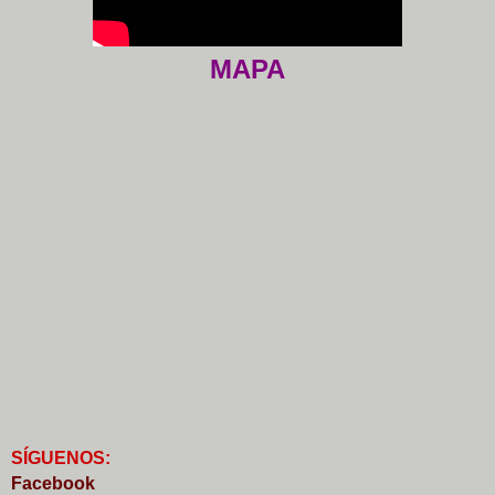
MAPA
S
Í
GUENOS:
Faceb
o
ok