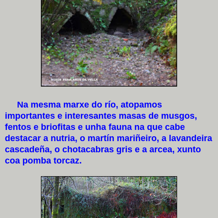
Na mesma marxe do río, atopamos
importantes e interesantes masas de musgos,
fentos e briofitas e unha fauna na que cabe
destacar a nutria, o martín mariñeiro, a lavandeira
cascadeña, o chotacabras gris e a arcea, xunto
coa pomba torcaz.