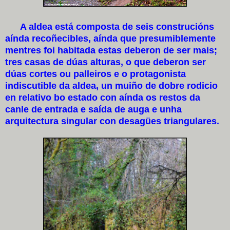
A aldea está composta de seis construcións
aínda recoñecibles, aínda que presumiblemente
mentres foi habitada estas deberon de ser mais;
tres casas de dúas alturas, o que deberon ser
dúas cortes ou palleiros e o protagonista
indiscutible da aldea, un muiño de dobre rodicio
en relativo bo estado con aínda os restos da
canle de entrada e saída de auga e unha
arquitectura singular con desagües triangulares.