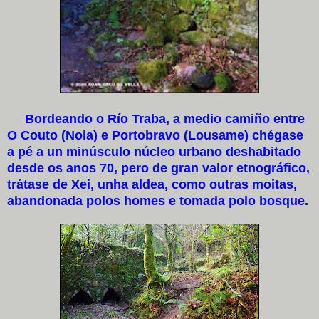
Bordeando o Río Traba, a medio camiño entre
O Couto (Noia) e Portobravo (Lousame) chégase
a pé a un minúsculo núcleo urbano deshabitado
desde os anos 70, pero de gran valor etnográfico,
trátase de Xei, unha aldea, como outras moitas,
abandonada polos homes e tomada polo bosque.