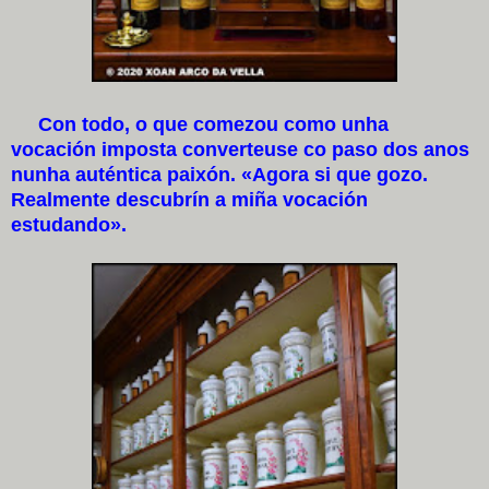
Con todo, o que comezou como unha
vocación imposta converteuse co paso dos anos
nunha auténtica paixón. «Agora si que gozo.
Realmente descubrín a miña vocación
estudando».