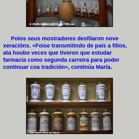
Polos seus mostradores desfilaron nove
xeracións. «Foise transmitindo de pais a fillos,
ata houbo veces que tiveron que estudar
farmacia como segunda carreira para poder
continuar coa tradición», continúa María.