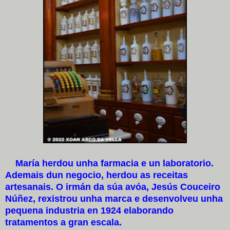
María herdou unha farmacia e un laboratorio.
Ademais dun negocio, herdou as receitas
artesanais. O irmán da súa avóa, Jesús Couceiro
Núñez, rexistrou unha marca e desenvolveu unha
pequena industria en 1924 elaborando
tratamentos a gran escala.