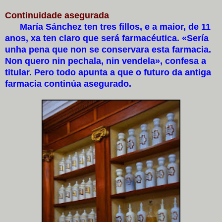
Continuidade asegurada
María Sánchez ten tres fillos, e a maior, de 11
anos, xa ten claro que será farmacéutica. «Sería
unha pena que non se conservara esta farmacia.
Non quero nin pechala, nin vendela», confesa a
titular. Pero todo apunta a que o futuro da antiga
farmacia continúa asegurado.