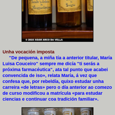
Unha vocación imposta
"De pequena, a miña tía a anterior titular, María
Luisa Couceiro" sempre me dicía "ti serás a
próxima farmacéutica", ata tal punto que acabei
convencida de iso», relata María, á vez que
confesa que, por rebeldía, quixo estudar unha
carreira «de letras» pero o día anterior ao comezo
de curso modificou a matrícula «para estudar
ciencias e continuar coa tradición familiar».