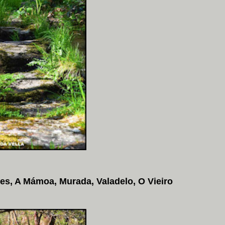
res, A Mámoa, Murada, Valadelo, O Vieiro