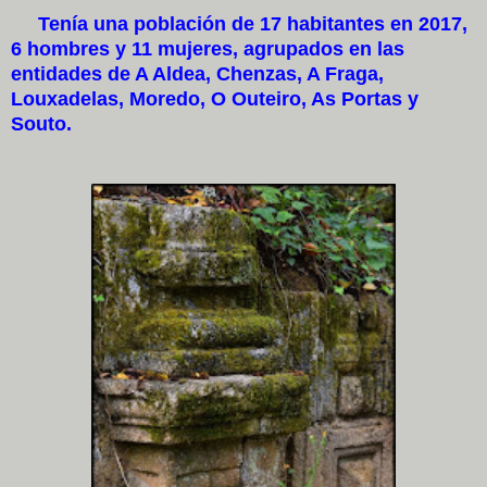
Tenía una población de 17 habitantes en 2017,
6 hombres y 11 mujeres,​ agrupados en las
entidades de A Aldea, Chenzas, A Fraga,
Louxadelas, Moredo, O Outeiro, As Portas y
Souto.