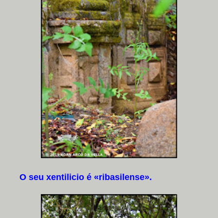
O seu xentilicio é «ribasilense».